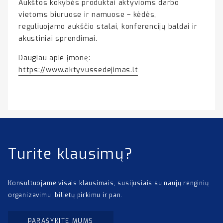
Aukštos kokybės produktai aktyvioms darbo
vietoms biuruose ir namuose – kėdės,
reguliuojamo aukščio stalai, konferencijų baldai ir
akustiniai sprendimai.
Daugiau apie įmonę:
https://www.aktyvussedejimas.lt
Turite klausimų?
Konsultuojame visais klausimais, susijusiais su naujų renginių
organizavimu, bilietų pirkimu ir pan.
PARAŠYKITE MUMS