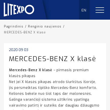
EN
Pagrindinis
/
Renginio naujienos
/
MERCEDES-BENZ X klasė
2020 09 03
MERCEDES-BENZ X klasė
Mercedes-Benz X klasė
– pirmasis premium
klasės pikapas
Net jei X klasės pikapas atrodo šiurkštus išorėje,
jis persmelktas tipiško Mercedes-Benz komforto.
Kelionės bekele nuo šiol taps dar malonesnės.
Galinga varančioji sistema užtikrins ypatingą
vairavimo patirtį ir suteiks dar daugiau džiaugsmo