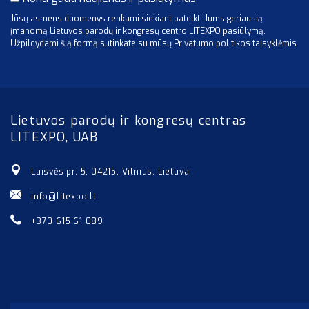
Jūsų asmens duomenys renkami siekiant pateikti Jums geriausią
įmanomą Lietuvos parodų ir kongresų centro LITEXPO pasiūlymą.
Užpildydami šią formą sutinkate su mūsų Privatumo politikos taisyklėmis
Lietuvos parodų ir kongresų centras
LITEXPO, UAB
Laisvės pr. 5, 04215, Vilnius, Lietuva
info@litexpo.lt
+370 615 61 089