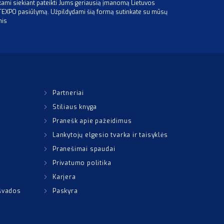
mi siekiant pateikti Jums geriausią įmanomą Lietuvos
ITEXPO pasiūlymą. Užpildydami šią formą sutinkate su mūsų
mis
Partneriai
Stiliaus knyga
Pranešk apie pažeidimus
Lankytojų elgesio tvarka ir taisyklės
Pranešimai spaudai
Privatumo politika
Karjera
išvados
Paskyra