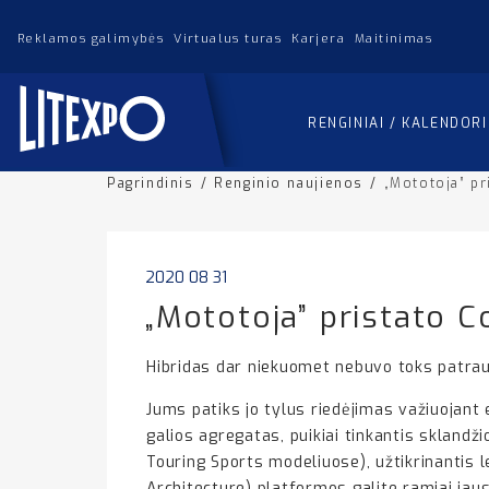
Reklamos galimybės
Virtualus turas
Karjera
Maitinimas
RENGINIAI / KALENDOR
Pagrindinis
/
Renginio naujienos
/
„Mototoja” pr
2020 08 31
„Mototoja” pristato C
Hibridas dar niekuomet nebuvo toks patra
Jums patiks jo tylus riedėjimas važiuojant e
galios agregatas, puikiai tinkantis skland
Touring Sports modeliuose), užtikrinantis 
Architecture) platformos galite ramiai jau