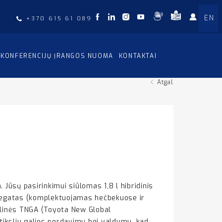
EN
+370 615 61 089
KONFERENCIJŲ ĮRANGOS NUOMA
KONTAKTAI
Atgal
 Jūsų pasirinkimui siūlomas 1,8 l hibridinis
agregatas (komplektuojamas hečbekuose ir
ulinės TNGA (Toyota New Global
tiksliu galios perdavimu bei valdymu, kad