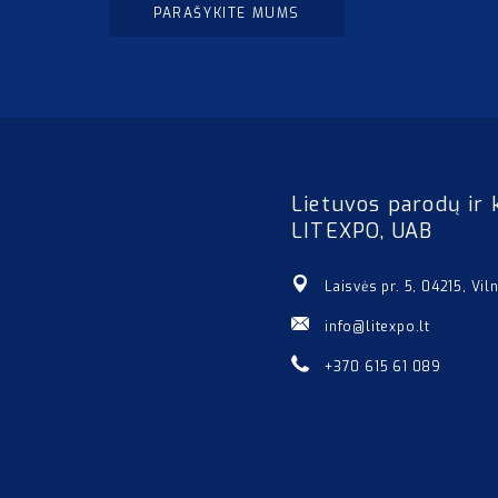
PARAŠYKITE MUMS
Lietuvos parodų ir 
LITEXPO, UAB
Laisvės pr. 5, 04215, Vil
info@litexpo.lt
+370 615 61 089