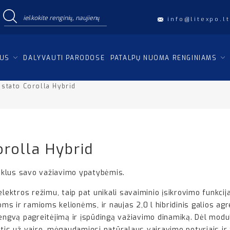
info@litexpo.lt
IUS
DALYVAUTI PARODOSE
PATALPŲ NUOMA RENGINIAMS
istato Corolla Hybrid
orolla Hybrid
uklus savo važiavimo ypatybėmis.
lektros režimu, taip pat unikali savaiminio įsikrovimo funkcija.
žioms ir ramioms kelionėms, ir naujas 2,0 l hibridinis galios 
lengvą pagreitėjimą ir įspūdingą važiavimo dinamiką. Dėl mod
stis už vairo, mėgaudamiesi natūralaus vairavimo potyriais ir 