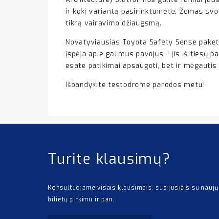
ir kokį variantą pasirinktumėte. Žemas svor
tikrą vairavimo džiaugsmą.
Novatyviausias Toyota Safety Sense paketas
įspėja apie galimus pavojus – jis iš tiesų p
esate patikimai apsaugoti, bet ir mėgauti
Išbandykite testodrome parodos metu!
Turite klausimų?
Konsultuojame visais klausimais, susijusiais su naujų
bilietų pirkimu ir pan.