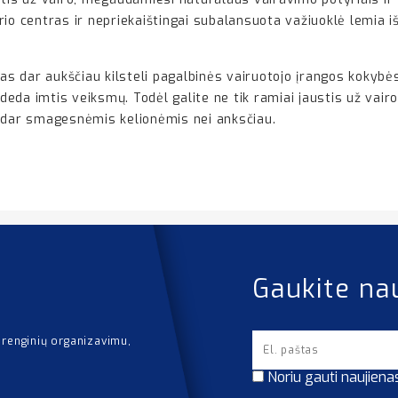
io centras ir nepriekaištingai subalansuota važiuoklė lemia i
 dar aukščiau kilsteli pagalbinės vairuotojo įrangos kokybės 
adeda imtis veiksmų. Todėl galite ne tik ramiai jaustis už vair
s dar smagesnėmis kelionėmis nei anksčiau.
Gaukite na
 renginių organizavimu,
Noriu gauti naujiena