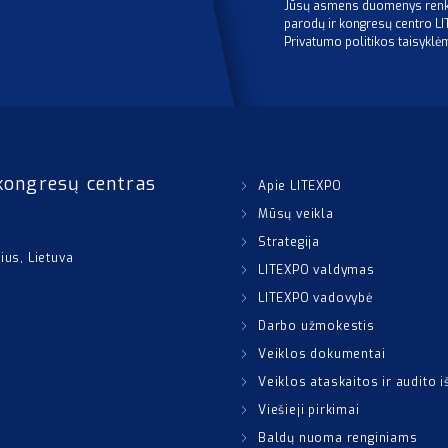
Jūsų asmens duomenys renka
parodų ir kongresų centro L
Privatumo politikos taisyklė
kongresų centras
Apie LITEXPO
Mūsų veikla
Strategija
nius, Lietuva
LITEXPO valdymas
LITEXPO vadovybė
Darbo užmokestis
Veiklos dokumentai
Veiklos ataskaitos ir audito 
Viešieji pirkimai
Baldų nuoma renginiams