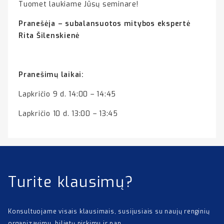
Tuomet laukiame Jūsų seminare!
Pranešėja –
subalansuotos mitybos ekspertė
Rita Šilenskienė
Pranešimų laikai:
Lapkričio 9 d. 14:00 – 14:45
Lapkričio 10 d. 13:00 – 13:45
Turite klausimų?
Konsultuojame visais klausimais, susijusiais su naujų renginių
organizavimu, bilietų pirkimu ir pan.