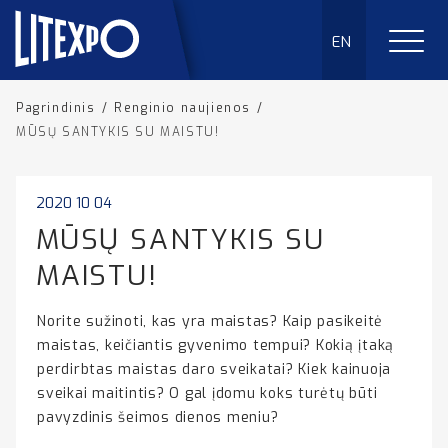
EN
Pagrindinis
/
Renginio naujienos
/
MŪSŲ SANTYKIS SU MAISTU!
2020 10 04
MŪSŲ SANTYKIS SU
MAISTU!
Norite sužinoti, kas yra maistas? Kaip pasikeitė
maistas, keičiantis gyvenimo tempui? Kokią įtaką
perdirbtas maistas daro sveikatai? Kiek kainuoja
sveikai maitintis? O gal įdomu koks turėtų būti
pavyzdinis šeimos dienos meniu?