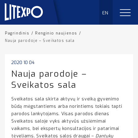
EN
Pagrindinis
/
Renginio naujienos
/
Nauja parodoje – Sveikatos sala
2020 10 04
Nauja parodoje –
Sveikatos sala
Sveikatos sala skirta aktyvų ir sveiką gyvenimo
būdą mėgstantiems arba norintiems tokiais tapti
parodos lankytojams. Visas parodos dienas
Sveikatos saloje vyks aktyvūs užsiėmimai
vaikams, bei ekspertų konsultacijos ir patarimai
tėveliams. Sveikatos salos draugai –
Dantukų