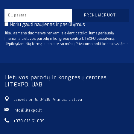
Noriu gauti naujienas ir pasiūlymus
Jūsų asmens duomenys renkami siekiant pateikti Jums geriausią
įmanomą Lietuvos parodų ir kongresų centro LITEXPO pasiūlymą.
Užpildydami šią formą sutinkate su mūsų Privatumo politikos taisyklėmis
Lietuvos parodų ir kongresų centras
LITEXPO, UAB
Laisvės pr. 5, 04215, Vilnius, Lietuva
info@litexpo.lt
+370 615 61 089