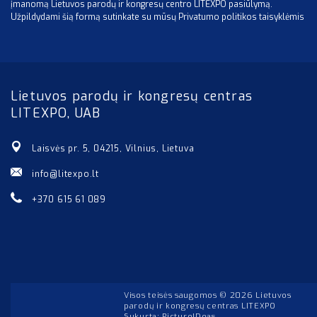
įmanomą Lietuvos parodų ir kongresų centro LITEXPO pasiūlymą.
Užpildydami šią formą sutinkate su mūsų Privatumo politikos taisyklėmis
Lietuvos parodų ir kongresų centras
LITEXPO, UAB
Laisvės pr. 5, 04215, Vilnius, Lietuva
info@litexpo.lt
+370 615 61 089
Visos teisės saugomos © 2026 Lietuvos
parodų ir kongresų centras LITEXPO
Sukurta:
PictureIDeas