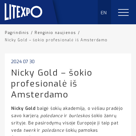
EN
Pagrindinis
/
Renginio naujienos
/
Nicky Gold – šokio profesionalė iš Amsterdamo
2024 07 30
Nicky Gold – šokio
profesionalė iš
Amsterdamo
Nicky Gold
baigė šokių akademiją, o vėliau pradėjo
savo karjerą
poledance
ir
burleskos
šokio žanrų
srityje. Be pasirodymų visoje Europoje ji taip pat
veda
twerk
ir
poledance
šokių pamokas