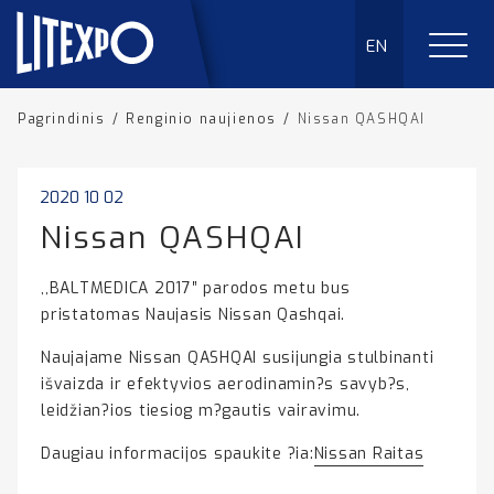
EN
Pagrindinis
/
Renginio naujienos
/
Nissan QASHQAI
2020 10 02
Nissan QASHQAI
,,BALTMEDICA 2017″ parodos metu bus
pristatomas Naujasis Nissan Qashqai.
Naujajame Nissan QASHQAI susijungia stulbinanti
išvaizda ir efektyvios aerodinamin?s savyb?s,
leidžian?ios tiesiog m?gautis vairavimu.
Daugiau informacijos spaukite ?ia:
Nissan Raitas