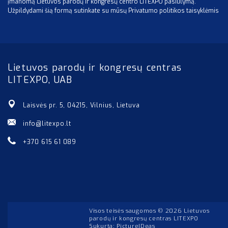
įmanomą Lietuvos parodų ir kongresų centro LITEXPO pasiūlymą.
Užpildydami šią formą sutinkate su mūsų Privatumo politikos taisyklėmis
Lietuvos parodų ir kongresų centras
LITEXPO, UAB
Laisvės pr. 5, 04215, Vilnius, Lietuva
info@litexpo.lt
+370 615 61 089
Visos teisės saugomos © 2026 Lietuvos
parodų ir kongresų centras LITEXPO
Sukurta:
PictureIDeas