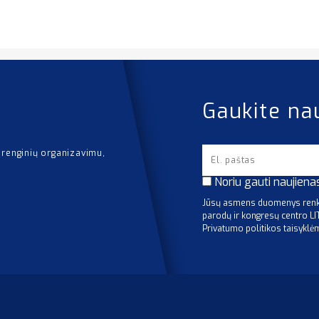
Gaukite na
 renginių organizavimu,
Noriu gauti naujiena
Jūsų asmens duomenys renka
parodų ir kongresų centro L
Privatumo politikos taisyklė