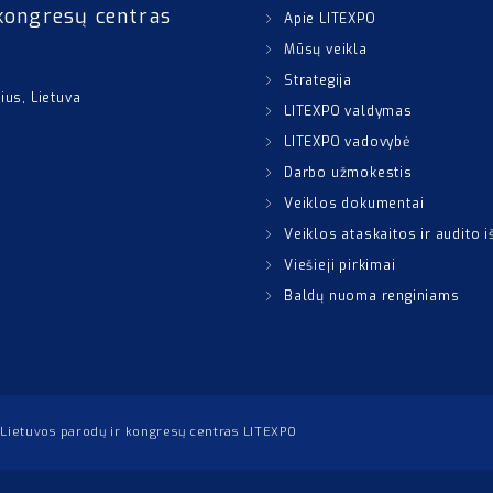
kongresų centras
Apie LITEXPO
Mūsų veikla
Strategija
nius, Lietuva
LITEXPO valdymas
LITEXPO vadovybė
Darbo užmokestis
Veiklos dokumentai
Veiklos ataskaitos ir audito 
Viešieji pirkimai
Baldų nuoma renginiams
Lietuvos parodų ir kongresų centras LITEXPO