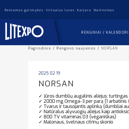
Reklamos galimybės
Virtualus turas
Karjera
Maitinimas
RENGINIAI / KALENDOR
Pagrindinis
/
Renginio naujienos
/
NORSAN
2025 02 19
NORSAN
✓
Jūros dumblių augalinis aliejus: turtinga
✓ 2000 mg Omega-3 per parą (1 arbatinis š
✓ Tvarus ir tausojantis aplinką (dumbliai 
✓ Natūralus alyvuogių aliejus kaip antioksi
✓ 800 TV vitaminas D3 (veganiškas)
✓ Malonaus, švelnaus citrinų skonio