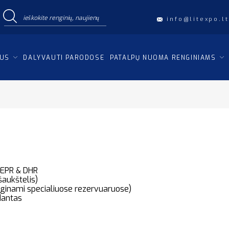
info@litexpo.lt
IUS
DALYVAUTI PARODOSE
PATALPŲ NUOMA RENGINIAMS
s EPR & DHR
aukštelis)
auginami specialiuose rezervuaruose)
dantas