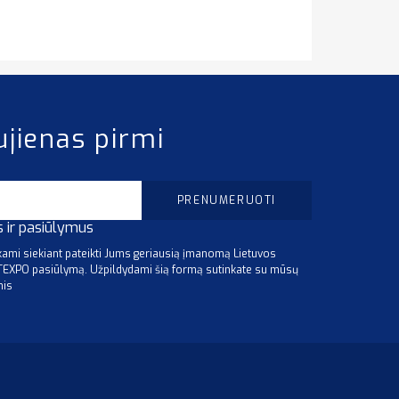
ujienas pirmi
s ir pasiūlymus
mi siekiant pateikti Jums geriausią įmanomą Lietuvos
ITEXPO pasiūlymą. Užpildydami šią formą sutinkate su mūsų
mis