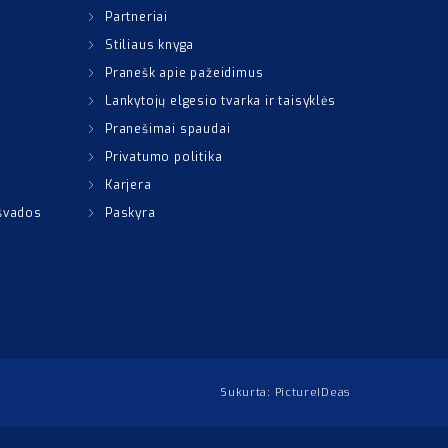
Partneriai
Stiliaus knyga
Pranešk apie pažeidimus
Lankytojų elgesio tvarka ir taisyklės
Pranešimai spaudai
Privatumo politika
Karjera
išvados
Paskyra
Sukurta:
PictureIDeas