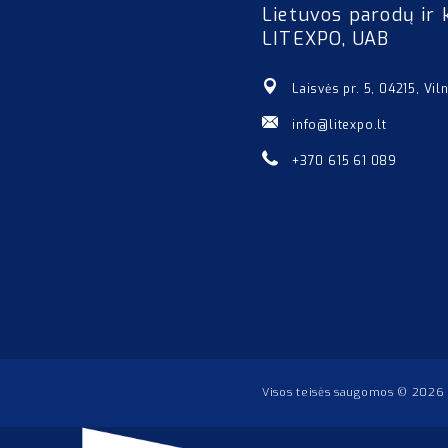
Lietuvos parodų ir 
LITEXPO, UAB
Laisvės pr. 5, 04215, Vil
info@litexpo.lt
+370 615 61 089
Visos teisės saugomos © 2026 