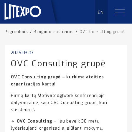
EN
Pagrindinis
/
Renginio naujienos
/
OVC Consulting grupė
2025 03 07
OVC Consulting grupė
OVC Consulting grupė – kurkime ateities
organizacijas kartu
!
Pirmą kartą Motivated@work konferencijoje
dalyvausime, kaip OVC Consulting grupė, kuri
susideda iš:
🔹
OVC Consulting
– jau beveik 30 metų
lyderiaujanti organizacija, siūlanti mokymų,