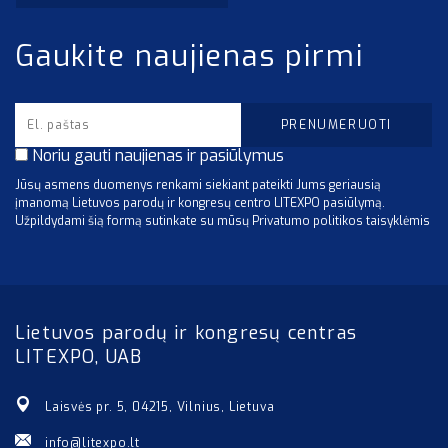
Gaukite naujienas pirmi
Noriu gauti naujienas ir pasiūlymus
Jūsų asmens duomenys renkami siekiant pateikti Jums geriausią
įmanomą Lietuvos parodų ir kongresų centro LITEXPO pasiūlymą.
Užpildydami šią formą sutinkate su mūsų Privatumo politikos taisyklėmis
Lietuvos parodų ir kongresų centras
LITEXPO, UAB
Laisvės pr. 5, 04215, Vilnius, Lietuva
info@litexpo.lt