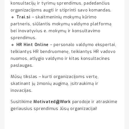
konsultacijų ir tyrimų sprendimus, padedančius
organizacijoms augti ir stiprinti savo komandas.
🔹
Trai.si
– skaitmeninių mokymų kūrimo
partneris, siūlantis mokymų valdymo platformą
bei inovatyvius e. mokymų ir konsultavimo
sprendimus.
🔹
HR Hint Online
– personalo valdymo ekspertai,
telkiantys HR bendruomenę, teikiantys HR vadovo
nuomos, atlygio valdymo ir kitas konsultacines
paslaugas.
Mūsų tikslas – kurti organizacijoms vertę,
skatinant jų žmonių augimą, įsitraukimą ir
inovacijas.
Susitikime
Motivated@Work
parodoje ir atraskime
geriausius sprendimus Jūsų organizacijai!