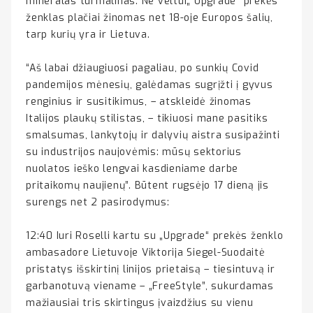
mineralas turmalinas. Ne veltui„ Upgrade“ prekės
ženklas plačiai žinomas net 18-oje Europos šalių,
tarp kurių yra ir Lietuva.
“Aš labai džiaugiuosi pagaliau, po sunkių Covid
pandemijos mėnesių, galėdamas sugrįžti į gyvus
renginius ir susitikimus, – atskleidė žinomas
Italijos plaukų stilistas, – tikiuosi mane pasitiks
smalsumas, lankytojų ir dalyvių aistra susipažinti
su industrijos naujovėmis: mūsų sektorius
nuolatos ieško lengvai kasdieniame darbe
pritaikomų naujienų”. Būtent rugsėjo 17 dieną jis
surengs net 2 pasirodymus:
12:40 Iuri Roselli kartu su „Upgrade“ prekės ženklo
ambasadore Lietuvoje Viktorija Siegel-Suodaitė
pristatys išskirtinį linijos prietaisą – tiesintuvą ir
garbanotuvą viename – „FreeStyle”, sukurdamas
mažiausiai tris skirtingus įvaizdžius su vienu