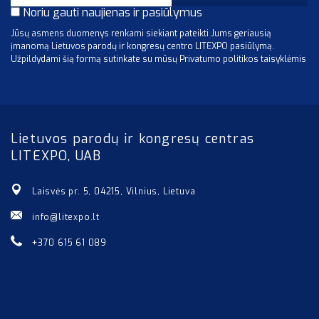
Noriu gauti naujienas ir pasiūlymus
Jūsų asmens duomenys renkami siekiant pateikti Jums geriausią
įmanomą Lietuvos parodų ir kongresų centro LITEXPO pasiūlymą.
Užpildydami šią formą sutinkate su mūsų Privatumo politikos taisyklėmis
Lietuvos parodų ir kongresų centras
LITEXPO, UAB
Laisvės pr. 5, 04215, Vilnius, Lietuva
info@litexpo.lt
+370 615 61 089