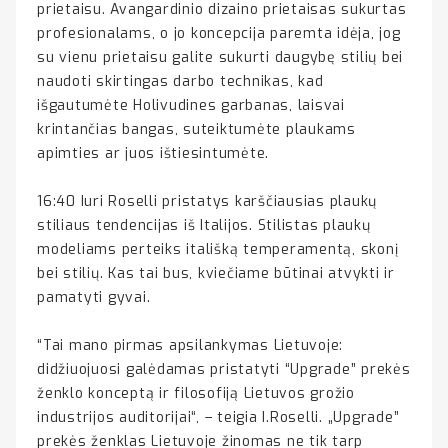
prietaisu. Avangardinio dizaino prietaisas sukurtas
profesionalams, o jo koncepcija paremta idėja, jog
su vienu prietaisu galite sukurti daugybę stilių bei
naudoti skirtingas darbo technikas, kad
išgautumėte Holivudines garbanas, laisvai
krintančias bangas, suteiktumėte plaukams
apimties ar juos ištiesintumėte.
16:40 Iuri Roselli pristatys karščiausias plaukų
stiliaus tendencijas iš Italijos. Stilistas plaukų
modeliams perteiks itališką temperamentą, skonį
bei stilių. Kas tai bus, kviečiame būtinai atvykti ir
pamatyti gyvai.
“Tai mano pirmas apsilankymas Lietuvoje:
didžiuojuosi galėdamas pristatyti “Upgrade” prekės
ženklo konceptą ir filosofiją Lietuvos grožio
industrijos auditorijai“, – teigia I.Roselli. „Upgrade”
prekės ženklas Lietuvoje žinomas ne tik tarp