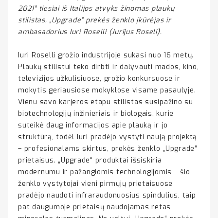
2021″ tiesiai iš Italijos atvyks žinomas plaukų
stilistas, „Upgrade” prekės ženklo įkūrėjas ir
ambasadorius Iuri Roselli (Jurijus Roseli).
Iuri Roselli grožio industrijoje sukasi nuo 16 metų.
Plaukų stilistui teko dirbti ir dalyvauti mados, kino,
televizijos užkulisiuose, grožio konkursuose ir
mokytis geriausiose mokyklose visame pasaulyje.
Vienu savo karjeros etapu stilistas susipažino su
biotechnologijų inžinieriais ir biologais, kurie
suteikė daug informacijos apie plauką ir jo
struktūrą, todėl Iuri pradėjo vystyti naują projektą
– profesionalams skirtus, prekės ženklo „Upgrade“
prietaisus. „Upgrade“ produktai išsiskiria
modernumu ir pažangiomis technologijomis – šio
ženklo vystytojai vieni pirmųjų prietaisuose
pradėjo naudoti infraraudonuosius spindulius, taip
pat daugumoje prietaisų naudojamas retas