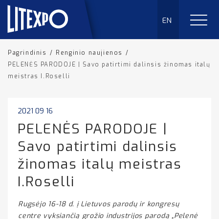
EN
Pagrindinis
/
Renginio naujienos
/
PELENĖS PARODOJE | Savo patirtimi dalinsis žinomas italų
meistras I.Roselli
2021 09 16
PELENĖS PARODOJE |
Savo patirtimi dalinsis
žinomas italų meistras
I.Roselli
Rugsėjo 16-18 d. į Lietuvos parodų ir kongresų
centre vyksiančią grožio industrijos parodą „Pelenė