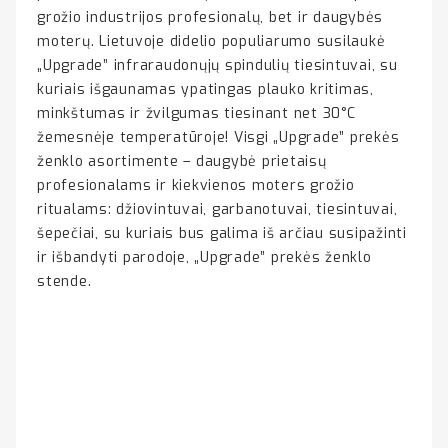
grožio industrijos profesionalų, bet ir daugybės
moterų. Lietuvoje didelio populiarumo susilaukė
„Upgrade” infraraudonųjų spindulių tiesintuvai, su
kuriais išgaunamas ypatingas plauko kritimas,
minkštumas ir žvilgumas tiesinant net 30°C
žemesnėje temperatūroje! Visgi „Upgrade” prekės
ženklo asortimente – daugybė prietaisų
profesionalams ir kiekvienos moters grožio
ritualams: džiovintuvai, garbanotuvai, tiesintuvai,
šepečiai, su kuriais bus galima iš arčiau susipažinti
ir išbandyti parodoje, „Upgrade” prekės ženklo
stende.