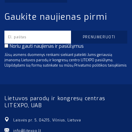
Gaukite naujienas pirmi
Noriu gauti naujienas ir pasiūlymus
Jūsų asmens duomenys renkami siekiant pateikti Jums geriausią
įmanomą Lietuvos parodų ir kongresų centro LITEXPO pasiūlymą.
Užpildydami šią formą sutinkate su mūsų Privatumo politikos taisyklėmis
Lietuvos parodų ir kongresų centras
LITEXPO, UAB
Laisvės pr. 5, 04215, Vilnius, Lietuva
info@litexpo.lt