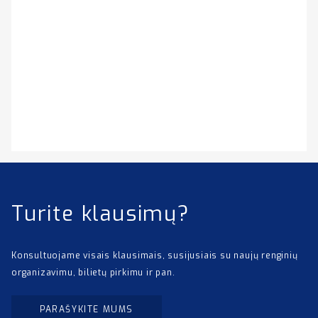
Turite klausimų?
Konsultuojame visais klausimais, susijusiais su naujų renginių
organizavimu, bilietų pirkimu ir pan.
PARAŠYKITE MUMS