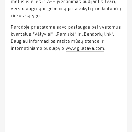
metus iš eilės ir A++ įvertinimas liudijantis tvarų
verslo augimą ir gebėjimą prisitaikyti prie kintančių
rinkos sąlygų.
Parodoje pristatome savo paslaugas bei vystomus
kvartalus “Vėlyviai“, „Pamiškė“ ir „Bendorių link“.
Daugiau informacijos rasite mūsų stende ir
internetiniame puslapyje
www.gilatava.com
.