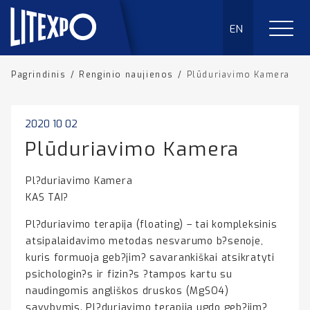
EN
Pagrindinis
/
Renginio naujienos
/
Plūduriavimo Kamera
2020 10 02
Plūduriavimo Kamera
Pl?duriavimo Kamera
KAS TAI?
Pl?duriavimo terapija (floating) – tai kompleksinis
atsipalaidavimo metodas nesvarumo b?senoje,
kuris formuoja geb?jim? savarankiškai atsikratyti
psichologin?s ir fizin?s ?tampos kartu su
naudingomis angliškos druskos (MgSO4)
savybymis. Pl?duriavimo terapija ugdo geb?jim?