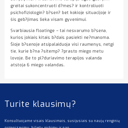
greitai sukoncentruoti d?mes? ir kontroliuoti
psichofiziologin? b?sen? bet kokioje situacijoje ir
šis geb?jimas lieka visam gyvenimui.
Svarbiausia floatinge – tai nesvarumo b?sena,
kurios jokiais kitais b?dais pasiekti ne?manoma.
Šioje b?senoje atsipalaiduoja visi raumenys, netgi
tie, kurie b?na ?sitemp? ?prasto miego metu
lovoje. Be to pl?duriavimo terapijos valanda
atstoja 6 miego valandas.
Turite klausimų?
Konsultuojame visais klausimais, susijusiais su naujų renginių
organizavimu, bilietų pirkimu ir pan.