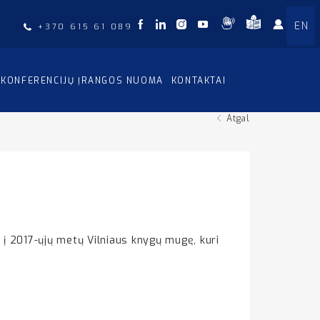
EN
+370 615 61 089
KONFERENCIJŲ ĮRANGOS NUOMA
KONTAKTAI
Atgal
 į 2017-ųjų metų Vilniaus knygų mugę, kuri