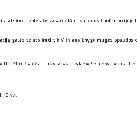
iją atsiimti galėsite vasario 14 d. spaudos konferencijoj
aciją galėsite atsiimti tik Vilniaus knygų mugės spaudos ce
 LITEXPO 3 salės II aukšte įsikūrusiame Spaudos centre. Jame
. 10 val.