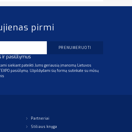
ujienas pirmi
s ir pasiūlymus
mi siekiant pateikti Jums geriausią įmanomą Lietuvos
ITEXPO pasiūlymą. Užpildydami šią formą sutinkate su mūsų
mis
Partneriai
Stiliaus knyga