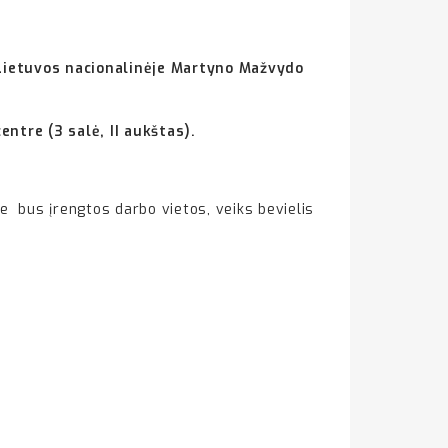
e Lietuvos nacionalinėje Martyno Mažvydo
ntre (3 salė, II aukštas).
 bus įrengtos darbo vietos, veiks bevielis