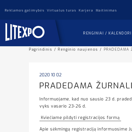
Reklamos galimybės
Virtualus turas
Karjera
Maitinimas
RENGINIAI / KALENDOR
Pagrindinis
/
Renginio naujienos
/
PRADEDAMA Ž
2020 10 02
PRADEDAMA ŽURNALI
Informuojame, kad nuo sausio 23 d. pradeda
vyks vasario 23-26 d.
Kviečiame pildyti registracijos formą
Apie sėkmingą registraciją informuosime Ju