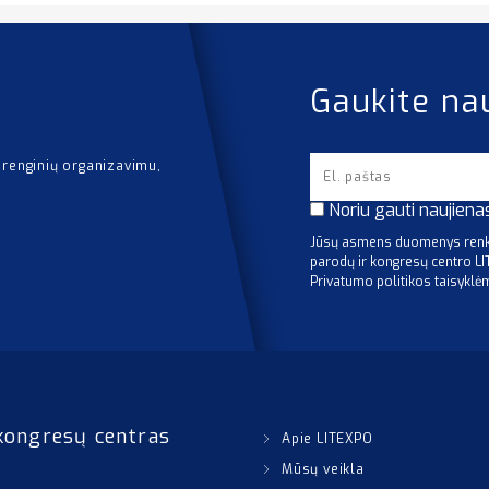
Gaukite na
 renginių organizavimu,
Noriu gauti naujiena
Jūsų asmens duomenys renka
parodų ir kongresų centro L
Privatumo politikos taisyklė
kongresų centras
Apie LITEXPO
Mūsų veikla