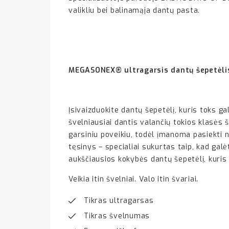
valikliu bei balinamąja dantų pasta.
MEGASONEX
® ultragarsis dantų šepetėli
Įsivaizduokite dantų šepetėlį, kuris toks 
švelniausiai dantis valančių tokios klasės š
garsiniu poveikiu, todėl įmanoma pasiekti n
tęsinys – specialiai sukurtas taip, kad gal
aukščiausios kokybės dantų šepetėlį, kuris 
Veikia itin švelniai. Valo itin švariai.
Tikras ultragarsas
Tikras švelnumas