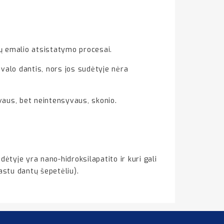
ų emalio atsistatymo procesai.
valo dantis, nors jos sudėtyje nėra
ivaus, bet neintensyvaus, skonio.
dėtyje yra nano-hidroksilapatito ir kuri gali
rastu dantų šepetėliu).