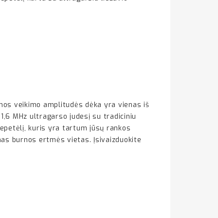
emos veikimo amplitudės dėka yra vienas iš
 1,6 MHz ultragarso judesį su tradiciniu
šepetėlį, kuris yra tartum jūsų rankos
amas burnos ertmės vietas. Įsivaizduokite