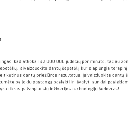
s
galingas, kad atlieka 192 000 000 judesių per minutę, tačiau ž
epetėlių. Įsivaizduokite dantų šepetėlį, kuris apjungia terapinį
eįtikėtinus dantų priežiūros rezultatus. Įsivaizduokite dantų 
ėtumėte be jokių pastangų pasiekti ir išvalyti sunkiai pasieki
yra tikras pažangiausių inžinerijos technologijų šedevras!