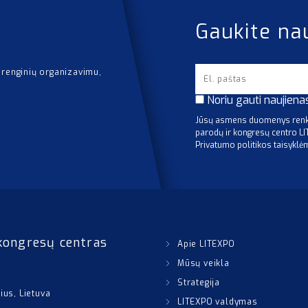
Gaukite na
 renginių organizavimu,
Noriu gauti naujiena
Jūsų asmens duomenys renka
parodų ir kongresų centro L
Privatumo politikos taisyklė
kongresų centras
Apie LITEXPO
Mūsų veikla
Strategija
nius, Lietuva
LITEXPO valdymas