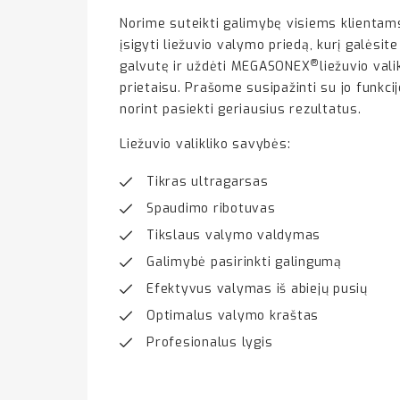
Norime suteikti galimybę visiems klienta
įsigyti liežuvio valymo priedą, kurį galėsit
®
galvutę ir uždėti MEGASONEX
liežuvio val
prietaisu. Prašome susipažinti su jo funkci
norint pasiekti geriausius rezultatus.
Liežuvio valikliko savybės:
Tikras ultragarsas
Spaudimo ribotuvas
Tikslaus valymo valdymas
Galimybė pasirinkti galingumą
Efektyvus valymas iš abiejų pusių
Optimalus valymo kraštas
Profesionalus lygis