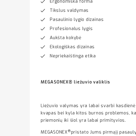
Ergonomiška forma
Tikslus valdymas
Pasaulinio lygio dizainas
Profesionalus lygis
Aukšta kokybė
Ekologiškas dizainas
Nepriekaištinga etika
MEGASONEX® liežuvio valiklis
Liežuvio valymas yra labai svarbi kasdienė
kvapas bei kyla kitos burnos problemos, kaup
priemonių iki šiol yra labai primityvios.
®
MEGASONEX
pristato Jums pirmąjį pasaulyj