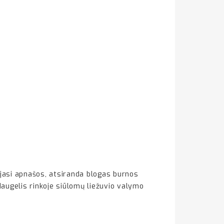
ojasi apnašos, atsiranda blogas burnos
, daugelis rinkoje siūlomų liežuvio valymo