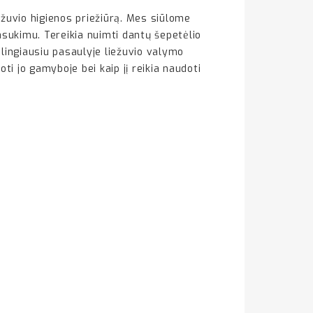
liežuvio higienos priežiūrą. Mes siūlome
pasukimu. Tereikia nuimti dantų šepetėlio
alingiausiu pasaulyje liežuvio valymo
i jo gamyboje bei kaip jį reikia naudoti