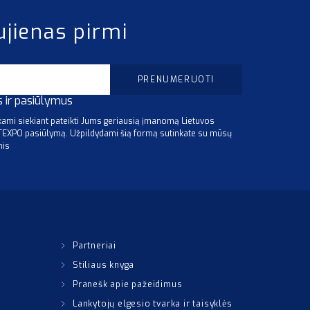
ujienas pirmi
s ir pasiūlymus
mi siekiant pateikti Jums geriausią įmanomą Lietuvos
ITEXPO pasiūlymą. Užpildydami šią formą sutinkate su mūsų
mis
Partneriai
Stiliaus knyga
Pranešk apie pažeidimus
Lankytojų elgesio tvarka ir taisyklės