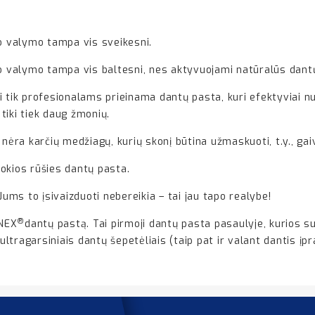
no valymo tampa vis sveikesni.
no valymo tampa vis baltesni, nes aktyvuojami natūralūs dant
i tik profesionalams prieinama dantų pasta, kuri efektyviai nu
tiki tiek daug žmonių.
 nėra karčių medžiagų, kurių skonį būtina užmaskuoti, t.y., ga
itokios rūšies dantų pasta.
Jums to įsivaizduoti nebereikia – tai jau tapo realybe!
®
ONEX
dantų pastą. Tai pirmoji dantų pasta pasaulyje, kurios su
 ultragarsiniais dantų šepetėliais (taip pat ir valant dantis įp