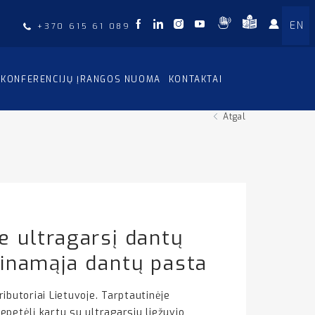
EN
+370 615 61 089
KONFERENCIJŲ ĮRANGOS NUOMA
KONTAKTAI
Atgal
e ultragarsį dantų
alinamąja dantų pasta
butoriai Lietuvoje. Tarptautinėje
petėlį kartu su ultragarsiu liežuvio