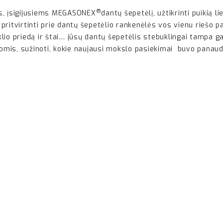
®
ms, įsigijusiems MEGASONEX
dantų šepetėlį, užtikrinti puikią 
e pritvirtinti prie dantų šepetėlio rankenėlės vos vienu riešo 
iklio priedą ir štai… jūsų dantų šepetėlis stebuklingai tampa g
jomis, sužinoti, kokie naujausi mokslo pasiekimai buvo panaudot