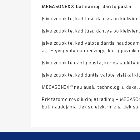
MEGASONEX
® balinamoji dantų pasta
Įsivaizduokite, kad Jūsų dantys po kiekvie
Įsivaizduokite, kad Jūsų dantys po kiekvie
Įsivaizduokite, kad valote dantis naudodam
agresyvių valymo medžiagų, kurių poveikiu 
Įsivaizduokite dantų pastą, kurios sudėtyje
Įsivaizduokite, kad dantis valote visiškai k
®
MEGASONEX
naujausių technologijų dėka, 
Pristatome revoliucinį atradimą – MEGAS
būti naudojama tiek su elektriniais, tiek su