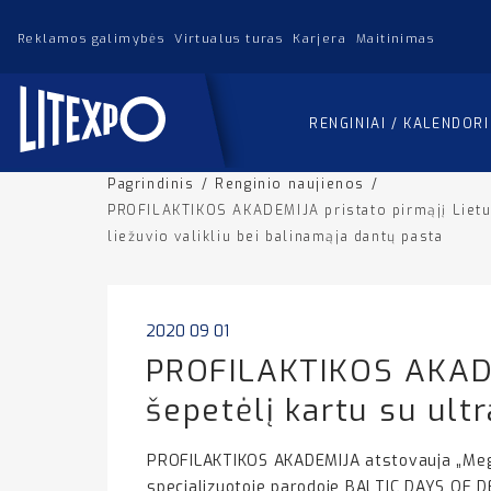
Reklamos galimybės
Virtualus turas
Karjera
Maitinimas
RENGINIAI / KALENDOR
Pagrindinis
/
Renginio naujienos
/
PROFILAKTIKOS AKADEMIJA pristato pirmąjį Lietuvo
liežuvio valikliu bei balinamąja dantų pasta
2020 09 01
PROFILAKTIKOS AKADEM
šepetėlį kartu su ultr
PROFILAKTIKOS AKADEMIJA atstovauja „Megas
specializuotoje parodoje BALTIC DAYS OF DE