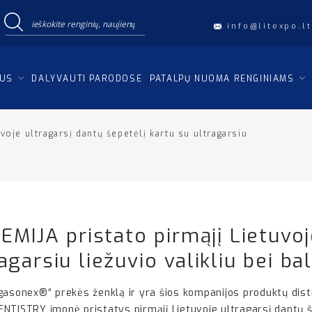
info@litexpo.lt
IUS
DALYVAUTI PARODOSE
PATALPŲ NUOMA RENGINIAMS
je ultragarsį dantų šepetėlį kartu su ultragarsiu
IJA pristato pirmąjį Lietuvoj
agarsiu liežuvio valikliu bei b
onex®“ prekės ženklą ir yra šios kompanijos produktų distri
NTISTRY įmonė pristatys pirmąjį Lietuvoje ultragarsį dantų še