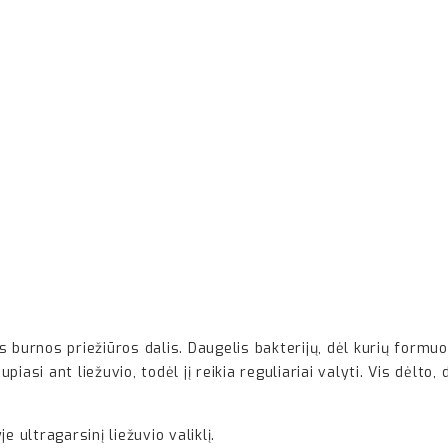
s burnos priežiūros dalis. Daugelis bakterijų, dėl kurių formu
iasi ant liežuvio, todėl jį reikia reguliariai valyti. Vis dėlto
e ultragarsinį liežuvio valiklį.