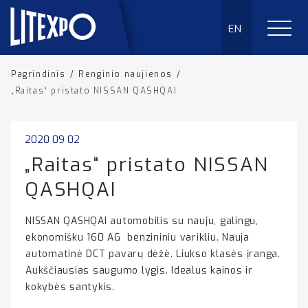
EN
Pagrindinis
/
Renginio naujienos
/
„Raitas“ pristato NISSAN QASHQAI
2020 09 02
„Raitas“ pristato NISSAN
QASHQAI
NISSAN QASHQAI automobilis su nauju, galingu,
ekonomišku 160 AG benzininiu varikliu. Nauja
automatinė DCT pavarų dėžė. Liukso klasės įranga.
Aukščiausias saugumo lygis. Idealus kainos ir
kokybės santykis.