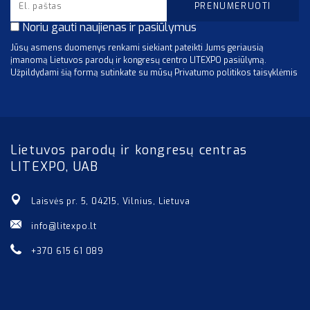
Noriu gauti naujienas ir pasiūlymus
Jūsų asmens duomenys renkami siekiant pateikti Jums geriausią
įmanomą Lietuvos parodų ir kongresų centro LITEXPO pasiūlymą.
Užpildydami šią formą sutinkate su mūsų Privatumo politikos taisyklėmis
Lietuvos parodų ir kongresų centras
LITEXPO, UAB
Laisvės pr. 5, 04215, Vilnius, Lietuva
info@litexpo.lt
+370 615 61 089