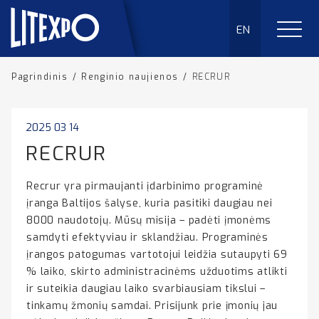
EN
Pagrindinis
/
Renginio naujienos
/
RECRUR
2025 03 14
RECRUR
Recrur yra pirmaujanti įdarbinimo programinė
įranga Baltijos šalyse, kuria pasitiki daugiau nei
8000 naudotojų. Mūsų misija – padėti įmonėms
samdyti efektyviau ir sklandžiau. Programinės
įrangos patogumas vartotojui leidžia sutaupyti 69
% laiko, skirto administracinėms užduotims atlikti
ir suteikia daugiau laiko svarbiausiam tikslui –
tinkamų žmonių samdai. Prisijunk prie įmonių jau