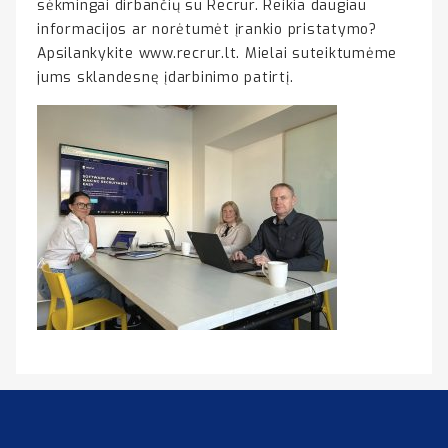
sėkmingai dirbančių su Recrur. Reikia daugiau
informacijos ar norėtumėt įrankio pristatymo?
Apsilankykite www.recrur.lt. Mielai suteiktumėme
jums sklandesnę įdarbinimo patirtį.