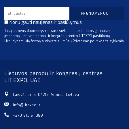
Noriu gauti naujienas ir pasiūlymus
Jūsų asmens duomenys renkami siekiant pateikti Jums geriausią
įmanomą Lietuvos parodų ir kongresų centro LITEXPO pasiūlymą.
Užpildydami šią formą sutinkate su mūsų Privatumo politikos taisyklėmis
Lietuvos parodų ir kongresų centras
LITEXPO, UAB
Laisvės pr. 5, 04215, Vilnius, Lietuva
info@litexpo.lt
+370 615 61 089