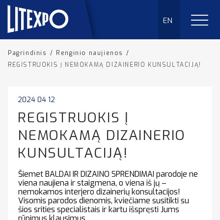
EN
Pagrindinis
/
Renginio naujienos
/
REGISTRUOKIS Į NEMOKAMĄ DIZAINERIO KUNSULTACIJĄ!
2024 04 12
REGISTRUOKIS Į
NEMOKAMĄ DIZAINERIO
KUNSULTACIJĄ!
Šiemet BALDAI IR DIZAINO SPRENDIMAI parodoje ne
viena naujiena ir staigmena, o viena iš jų –
nemokamos interjero dizainerių konsultacijos!
Visomis parodos dienomis, kviečiame susitikti su
šios srities specialistais ir kartu išspręsti Jums
rūpimus klausimus.