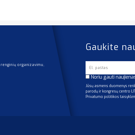
Gaukite na
 renginių organizavimu,
Noriu gauti naujiena
Jūsų asmens duomenys renka
parodų ir kongresų centro L
Privatumo politikos taisyklė