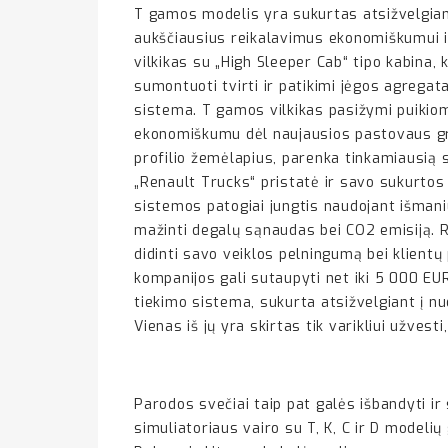
T gamos modelis yra sukurtas atsižvelgiant
aukščiausius reikalavimus ekonomiškumui 
vilkikas su „High Sleeper Cab“ tipo kabina, k
sumontuoti tvirti ir patikimi jėgos agregat
sistema. T gamos vilkikas pasižymi puikiom
ekonomiškumu dėl naujausios pastovaus grei
profilio žemėlapius, parenka tinkamiausią 
„Renault Trucks“ pristatė ir savo sukurtos
sistemos patogiai jungtis naudojant išman
mažinti degalų sąnaudas bei CO2 emisiją. Re
didinti savo veiklos pelningumą bei klient
kompanijos gali sutaupyti net iki 5 000 E
tiekimo sistema, sukurta atsižvelgiant į nu
Vienas iš jų yra skirtas tik varikliui užvesti
Parodos svečiai taip pat galės išbandyti ir
simuliatoriaus vairo su T, K, C ir D modeli