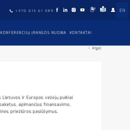
EN
+370 615 61 089
KONFERENCIJŲ ĮRANGOS NUOMA
KONTAKTAI
Atgal
 Lietuvos ir Europos vežėjų puikiai
paketus, apimančius finansavimo,
inės priežiūros pasiūlymus.