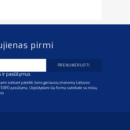
ujienas pirmi
s ir pasiūlymus
mi siekiant pateikti Jums geriausią įmanomą Lietuvos
ITEXPO pasiūlymą. Užpildydami šią formą sutinkate su mūsų
mis