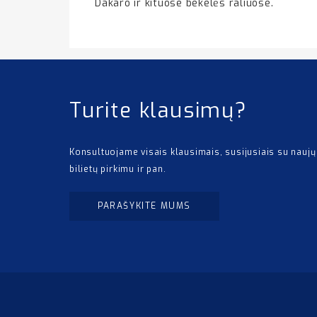
Dakaro ir kituose bekelės raliuose.
Turite klausimų?
Konsultuojame visais klausimais, susijusiais su naujų
bilietų pirkimu ir pan.
PARAŠYKITE MUMS