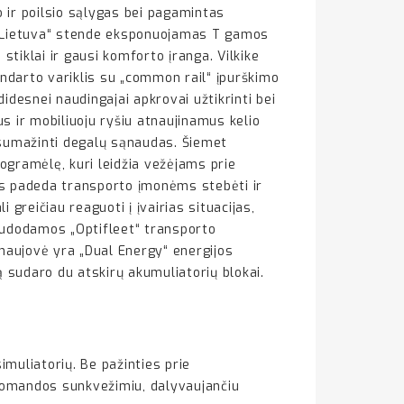
 ir poilsio sąlygas bei pagamintas
s Lietuva“ stende eksponuojamas T gamos
 stiklai ir gausi komforto įranga. Vilkike
andarto variklis su „common rail“ įpurškimo
esnei naudingajai apkrovai užtikrinti bei
s ir mobiliuoju ryšiu atnaujinamus kelio
 sumažinti degalų sąnaudas. Šiemet
ogramėlę, kuri leidžia vežėjams prie
as padeda transporto įmonėms stebėti ir
greičiau reaguoti į įvairias situacijas,
naudodamos „Optifleet“ transporto
naujovė yra „Dual Energy“ energijos
ą sudaro du atskirų akumuliatorių blokai.
imuliatorių. Be pažinties prie
R komandos sunkvežimiu, dalyvaujančiu