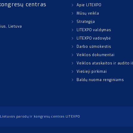
kongresų centras
Apie LITEXPO
Mūsų veikla
Strategija
nius, Lietuva
LITEXPO valdymas
LITEXPO vadovybė
Darbo užmokestis
Veiklos dokumentai
Veiklos ataskaitos ir audito 
Viešieji pirkimai
Baldų nuoma renginiams
Lietuvos parodų ir kongresų centras LITEXPO