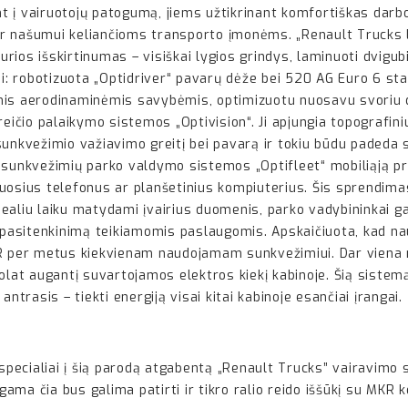
 į vairuotojų patogumą, jiems užtikrinant komfortiškas darbo
ir našumui keliančioms transporto įmonėms. „Renault Truck
urios išskirtinumas – visiškai lygios grindys, laminuoti dvigubi
ai: robotizuota „Optidriver“ pavarų dėže bei 520 AG Euro 6 st
is aerodinaminėmis savybėmis, optimizuotu nuosavu svoriu did
čio palaikymo sistemos „Optivision“. Ji apjungia topografiniu
sunkvežimio važiavimo greitį bei pavarą ir tokiu būdu padeda
 sunkvežimių parko valdymo sistemos „Optifleet“ mobiliąją pr
iuosius telefonus ar planšetinius kompiuterius. Šis sprendim
aliu laiku matydami įvairius duomenis, parko vadybininkai gali 
ų pasitenkinimą teikiamomis paslaugomis. Apskaičiuota, kad 
UR per metus kiekvienam naudojamam sunkvežimiui. Dar viena 
olat augantį suvartojamos elektros kiekį kabinoje. Šią sistem
, antrasis – tiekti energiją visai kitai kabinoje esančiai įrangai.
 specialiai į šią parodą atgabentą „Renault Trucks” vairavimo s
ų gama čia bus galima patirti ir tikro ralio reido iššūkį su MK