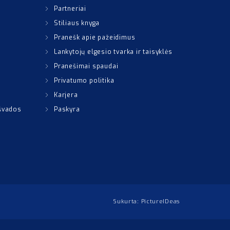
Partneriai
Stiliaus knyga
Pranešk apie pažeidimus
Lankytojų elgesio tvarka ir taisyklės
Pranešimai spaudai
Privatumo politika
Karjera
išvados
Paskyra
Sukurta:
PictureIDeas