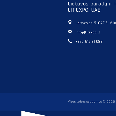
Lietuvos parodų ir 
LITEXPO, UAB
Laisvės pr. 5, 04215, Vil
info@litexpo.lt
+370 615 61 089
Visos teisės saugomos © 2026 