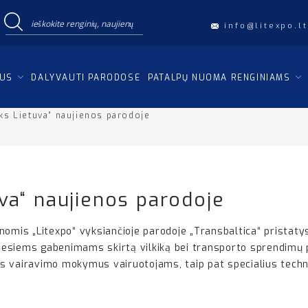
info@litexpo.lt
IUS
DALYVAUTI PARODOSE
PATALPŲ NUOMA RENGINIAMS
ks Lietuva“ naujienos parodoje
va“ naujienos parodoje
omis „Litexpo“ vyksiančioje parodoje „Transbaltica“ pristatys
iesiems gabenimams skirtą vilkiką bei transporto sprendimų 
s vairavimo mokymus vairuotojams, taip pat specialius techn