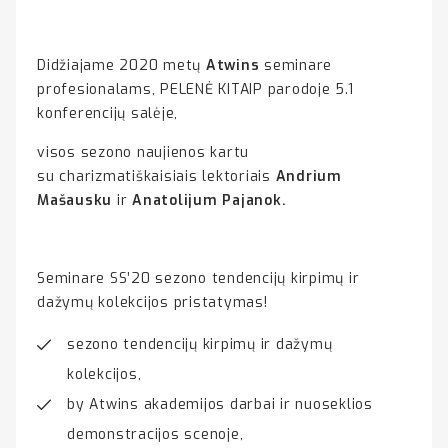
Didžiajame 2020 metų
Atwins
seminare
profesionalams, PELENĖ KITAIP parodoje 5.1
konferencijų salėje,
visos sezono naujienos kartu
su charizmatiškaisiais lektoriais
Andrium
Mašausku
ir
Anatolijum Pajanok.
Seminare SS’20 sezono tendencijų kirpimų ir
dažymų kolekcijos pristatymas!
sezono tendencijų kirpimų ir dažymų
kolekcijos,
by Atwins akademijos darbai ir nuoseklios
demonstracijos scenoje,