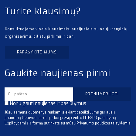
Turite klausimų?
Konsultuojame visais klausimais, susijusiais su naujų renginių
organizavimu, bilietų pirkimu ir pan.
PARAŠYKITE MUMS
Gaukite naujienas pirmi
Noriu gauti naujienas ir pasiūlymus
Jūsų asmens duomenys renkami siekiant pateikti Jums geriausią
įmanomą Lietuvos parodų ir kongresų centro LITEXPO pasiūlymą.
Užpildydami šią formą sutinkate su mūsų Privatumo politikos taisyklėmis