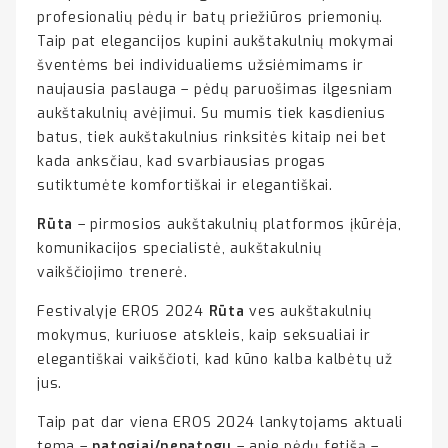
profesionalių pėdų ir batų priežiūros priemonių.
Taip pat elegancijos kupini aukštakulnių mokymai
šventėms bei individualiems užsiėmimams ir
naujausia paslauga – pėdų paruošimas ilgesniam
aukštakulnių avėjimui. Su mumis tiek kasdienius
batus, tiek aukštakulnius rinksitės kitaip nei bet
kada anksčiau, kad svarbiausias progas
sutiktumėte komfortiškai ir elegantiškai.
Rūta
– pirmosios aukštakulnių platformos įkūrėja,
komunikacijos specialistė, aukštakulnių
vaikščiojimo trenerė.
Festivalyje EROS 2024
Rūta
ves aukštakulnių
mokymus, kuriuose atskleis, kaip seksualiai ir
elegantiškai vaikščioti, kad kūno kalba kalbėtų už
jus.
Taip pat dar viena EROS 2024 lankytojams aktuali
tema –
patogiai/nepatogu
– apie pėdų fetišą –