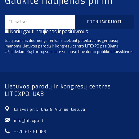
Gaukite naujienas pirmi
Noriu gauti naujienas ir pasiūlymus
Jūsų asmens duomenys renkami siekiant pateikti Jums geriausią
įmanomą Lietuvos parodų ir kongresų centro LITEXPO pasiūlymą.
Užpildydami šią formą sutinkate su mūsų Privatumo politikos taisyklėmis
Lietuvos parodų ir kongresų centras
LITEXPO, UAB
Laisvės pr. 5, 04215, Vilnius, Lietuva
info@litexpo.lt
+370 615 61 089