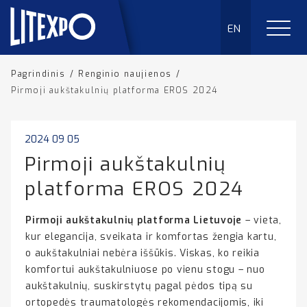
EN
Pagrindinis
/
Renginio naujienos
/
Pirmoji aukštakulnių platforma EROS 2024
2024 09 05
Pirmoji aukštakulnių
platforma EROS 2024
Pirmoji aukštakulnių platforma Lietuvoje
– vieta,
kur elegancija, sveikata ir komfortas žengia kartu,
o aukštakulniai nebėra iššūkis. Viskas, ko reikia
komfortui aukštakulniuose po vienu stogu – nuo
aukštakulnių, suskirstytų pagal pėdos tipą su
ortopedės traumatologės rekomendacijomis, iki