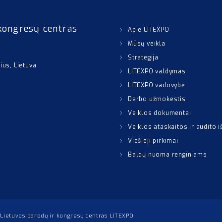
kongresų centras
Apie LITEXPO
Mūsų veikla
Strategija
nius, Lietuva
LITEXPO valdymas
LITEXPO vadovybė
Darbo užmokestis
Veiklos dokumentai
Veiklos ataskaitos ir audito 
Viešieji pirkimai
Baldų nuoma renginiams
Lietuvos parodų ir kongresų centras LITEXPO