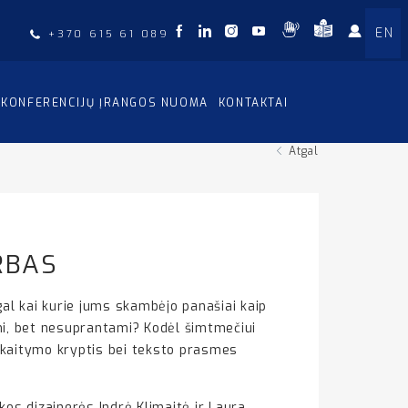
EN
+370 615 61 089
KONFERENCIJŲ ĮRANGOS NUOMA
KONTAKTAI
Atgal
RBAS
al kai kurie jums skambėjo panašiai kaip
omi, bet nesuprantami? Kodėl šimtmečiui
 skaitymo kryptis bei teksto prasmes
os dizainerės Indrė Klimaitė ir Laura