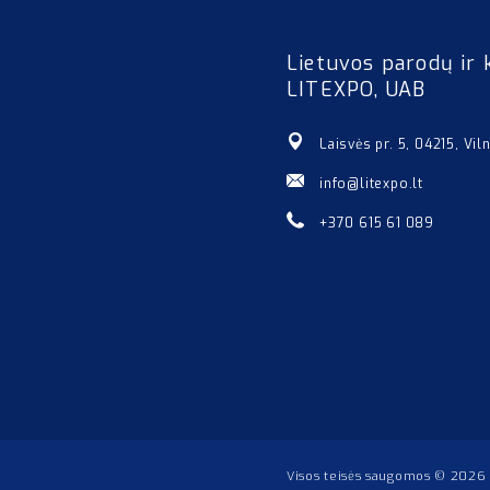
Lietuvos parodų ir 
LITEXPO, UAB
Laisvės pr. 5, 04215, Vil
info@litexpo.lt
+370 615 61 089
Visos teisės saugomos © 2026 