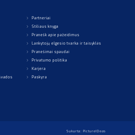
Partneriai
Stiliaus knyga
Pranešk apie pažeidimus
Lankytojų elgesio tvarka ir taisyklės
Pranešimai spaudai
Privatumo politika
Karjera
išvados
Paskyra
Sukurta:
PictureIDeas