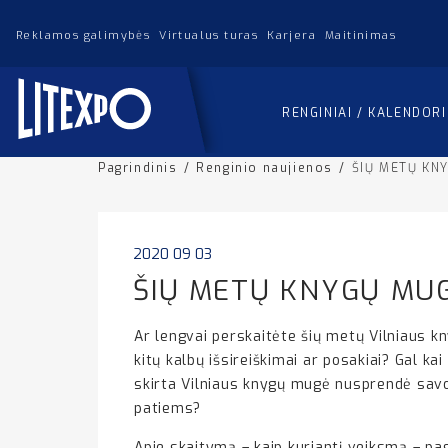
Reklamos galimybės
Virtualus turas
Karjera
Maitinimas
RENGINIAI / KALENDOR
Pagrindinis
/
Renginio naujienos
/
ŠIŲ METŲ KN
2020 09 03
ŠIŲ METŲ KNYGŲ MUG
Ar lengvai perskaitėte šių metų Vilniaus k
kitų kalbų išsireiškimai ar posakiai? Gal k
skirta Vilniaus knygų mugė nusprendė savo 
patiems?
Apie skaitymą – kaip kuriantį veiksmą – pa