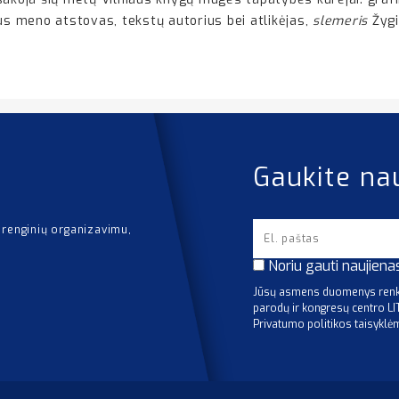
aus meno atstovas, tekstų autorius bei atlikėjas,
slemeris
Žygi
Gaukite na
 renginių organizavimu,
Noriu gauti naujiena
Jūsų asmens duomenys renka
parodų ir kongresų centro L
Privatumo politikos taisyklė