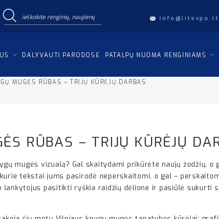
info@litexpo.lt
IUS
DALYVAUTI PARODOSE
PATALPŲ NUOMA RENGINIAMS
YGŲ MUGĖS RŪBAS – TRIJŲ KŪRĖJŲ DARBAS
ĖS RŪBAS – TRIJŲ KŪRĖJŲ DA
nygų mugės vizualą? Gal skaitydami prikūrėte naujų žodžių, o g
ai kurie tekstai jums pasirodė neperskaitomi, o gal – perskait
lankytojus pasitikti ryškia raidžių dėlione ir pasiūlė sukurti
sakoja šių metų Vilniaus knygų mugės tapatybės kūrėjai: grafik