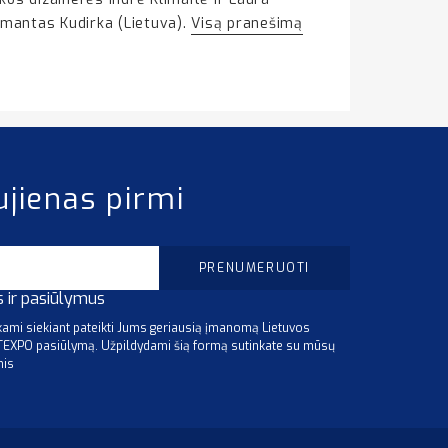
mantas Kudirka (Lietuva).
Visą pranešimą
ujienas pirmi
s ir pasiūlymus
mi siekiant pateikti Jums geriausią įmanomą Lietuvos
ITEXPO pasiūlymą. Užpildydami šią formą sutinkate su mūsų
mis