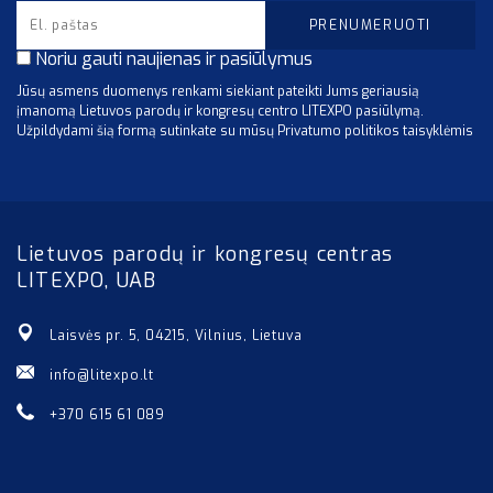
Noriu gauti naujienas ir pasiūlymus
Jūsų asmens duomenys renkami siekiant pateikti Jums geriausią
įmanomą Lietuvos parodų ir kongresų centro LITEXPO pasiūlymą.
Užpildydami šią formą sutinkate su mūsų Privatumo politikos taisyklėmis
Lietuvos parodų ir kongresų centras
LITEXPO, UAB
Laisvės pr. 5, 04215, Vilnius, Lietuva
info@litexpo.lt
+370 615 61 089