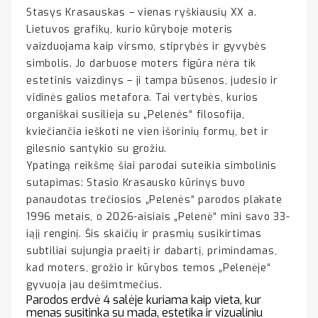
Stasys Krasauskas – vienas ryškiausių XX a.
Lietuvos grafikų, kurio kūryboje moteris
vaizduojama kaip virsmo, stiprybės ir gyvybės
simbolis. Jo darbuose moters figūra nėra tik
estetinis vaizdinys – ji tampa būsenos, judesio ir
vidinės galios metafora. Tai vertybės, kurios
organiškai susilieja su „Pelenės“ filosofija,
kviečiančia ieškoti ne vien išorinių formų, bet ir
gilesnio santykio su grožiu.
Ypatingą reikšmę šiai parodai suteikia simbolinis
sutapimas: Stasio Krasausko kūrinys buvo
panaudotas trečiosios „Pelenės“ parodos plakate
1996 metais, o 2026-aisiais „Pelenė“ mini savo 33-
iąjį renginį. Šis skaičių ir prasmių susikirtimas
subtiliai sujungia praeitį ir dabartį, primindamas,
kad moters, grožio ir kūrybos temos „Pelenėje“
gyvuoja jau dešimtmečius.
Parodos erdvė 4 salėje kuriama kaip vieta, kur
menas susitinka su mada, estetika ir vizualiniu