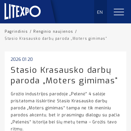
EN
Pagrindinis
/
Renginio naujienos
/
Stasio Krasausko darbų paroda „Moters gimimas“
2026 01 20
Stasio Krasausko darbų
paroda „Moters gimimas“
Grožio industrijos parodoje „Pelenė” 4 salėje
pristatoma išskirtinė Stasio Krasausko darbų
paroda „Moters gimimas“ tampa ne tik meniniu
parodos akcentu, bet ir prasmingu dialogu su pačia
„Pelenės“ istorija bei šių metų tema – Grožis tavo
ritmu.