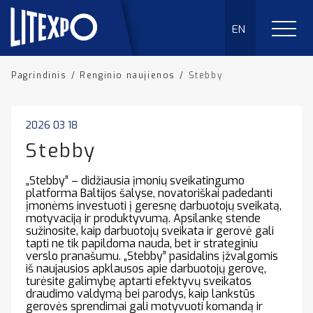
EN
Pagrindinis
/
Renginio naujienos
/
Stebby
2026 03 18
Stebby
„Stebby” – didžiausia įmonių sveikatingumo
platforma Baltijos šalyse, novatoriškai padedanti
įmonėms investuoti į geresnę darbuotojų sveikatą,
motyvaciją ir produktyvumą. Apsilankę stende
sužinosite, kaip darbuotojų sveikata ir gerovė gali
tapti ne tik papildoma nauda, bet ir strateginiu
verslo pranašumu. „Stebby” pasidalins įžvalgomis
iš naujausios apklausos apie darbuotojų gerovę,
turėsite galimybę aptarti efektyvų sveikatos
draudimo valdymą bei parodys, kaip lankstūs
gerovės sprendimai gali motyvuoti komandą ir