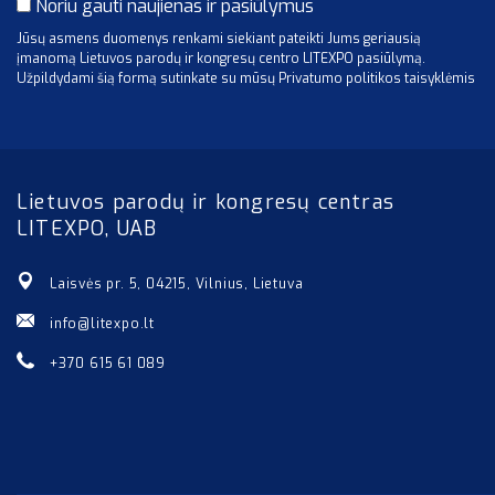
Noriu gauti naujienas ir pasiūlymus
Jūsų asmens duomenys renkami siekiant pateikti Jums geriausią
įmanomą Lietuvos parodų ir kongresų centro LITEXPO pasiūlymą.
Užpildydami šią formą sutinkate su mūsų Privatumo politikos taisyklėmis
Lietuvos parodų ir kongresų centras
LITEXPO, UAB
Laisvės pr. 5, 04215, Vilnius, Lietuva
info@litexpo.lt
+370 615 61 089