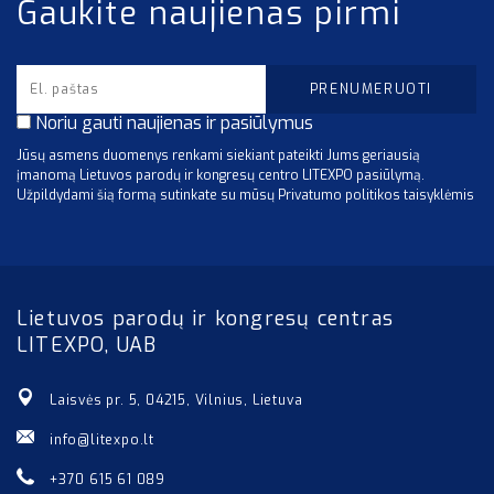
Gaukite naujienas pirmi
Noriu gauti naujienas ir pasiūlymus
Jūsų asmens duomenys renkami siekiant pateikti Jums geriausią
įmanomą Lietuvos parodų ir kongresų centro LITEXPO pasiūlymą.
Užpildydami šią formą sutinkate su mūsų Privatumo politikos taisyklėmis
Lietuvos parodų ir kongresų centras
LITEXPO, UAB
Laisvės pr. 5, 04215, Vilnius, Lietuva
info@litexpo.lt
+370 615 61 089