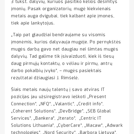
3 tūkst. dalyvių, kuriuos pasitiko kelios dešimtys
įmonių. Pasak organizatorių, mugė kiekvienais
metais auga dvigubai, tiek kalbant apie įmones,
tiek apie lankytojus.
„Taip pat glaudžiai bendraujame su visomis
įmonėmis, kurios dalyvauja mugėje. Po pernykštės
mugės darbą gavo net daugiau nei šimtas mugės
dalyvių. Tad galime tik įsivaizduoti, kiek iš tiesų
daug pirmųjų kontaktų, o vėliau ir pirmų, antrų
darbo pokalbių įvyko“, – mugės pasiektais
rezultatai džiaugiasi J. Rimšelė.
Šiais metais naujų talentų į savo atviras IT
pozicijas jau užsiregistravo ieškoti „Present
Connection“, „NFQ“, „Valantic“, „Credit info“,
„Coherent Solutions“, „DevBridge“, „SEB Global
Services“, „Bankera“, „Iterato“, „Centric IT
Solutions Lithuania“, „CyberCare“, „Macaw“, „Adwark
technologies“, „Nord Security“, „Barbora Lietuva“,