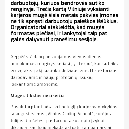
darbuotojų, kuriuos bendrovės sutiko
renginyje. Trečią kartą Vilniuje vyksianti
karjeros mugė šiais metais pakvies įmones
ne tik spręsti darbuotojų paieškos iššūkius.
Organizatoriai atskleidžia, kad mugės
formatas plečiasi, ir lankytojai taip pat
galės dalyvauti pranešimų sesijoje.
Gegužės 7 d. organizuojamas vienos dienos
nemokamas renginys keliasi į „Litexpo“, kur suteiks
erdvę akis į akį susitikti didžiausiems IT sektoriaus
darbdaviams ir naujų profesinių iššūkių
ieškantiems žmonėms.
Mugės tikslas nesikeičia
Pasak tarptautinės technologijų karjeros mokyklos
suaugusiesiems „Vilnius Coding School“ įkūrėjos
Julijos Rimšelės, pastarojo laikotarpio įvykiai
diktuoja, kad kaip niekada aktualu tampa garsiai