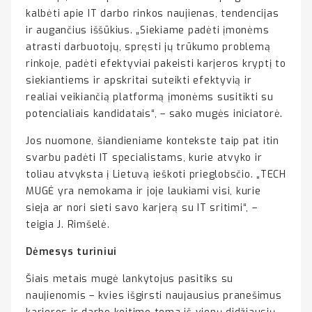
kalbėti apie IT darbo rinkos naujienas, tendencijas
ir augančius iššūkius. „Siekiame padėti įmonėms
atrasti darbuotojų, spręsti jų trūkumo problemą
rinkoje, padėti efektyviai pakeisti karjeros kryptį to
siekiantiems ir apskritai suteikti efektyvią ir
realiai veikiančią platformą įmonėms susitikti su
potencialiais kandidatais“, – sako mugės iniciatorė.
Jos nuomone, šiandieniame kontekste taip pat itin
svarbu padėti IT specialistams, kurie atvyko ir
toliau atvyksta į Lietuvą ieškoti prieglobsčio. „TECH
MUGĖ yra nemokama ir joje laukiami visi, kurie
sieja ar nori sieti savo karjerą su IT sritimi“, –
teigia J. Rimšelė.
Dėmesys turiniui
Šiais metais mugė lankytojus pasitiks su
naujienomis – kvies išgirsti naujausius pranešimus