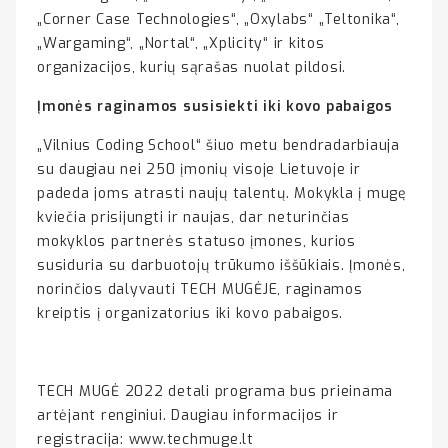
„Corner Case Technologies“, „Oxylabs“ „Teltonika“,
„Wargaming“, „Nortal“, „Xplicity“ ir kitos
organizacijos, kurių sąrašas nuolat pildosi.
Įmonės raginamos susisiekti iki kovo pabaigos
„Vilnius Coding School“ šiuo metu bendradarbiauja
su daugiau nei 250 įmonių visoje Lietuvoje ir
padeda joms atrasti naujų talentų. Mokykla į mugę
kviečia prisijungti ir naujas, dar neturinčias
mokyklos partnerės statuso įmones, kurios
susiduria su darbuotojų trūkumo iššūkiais. Įmonės,
norinčios dalyvauti TECH MUGĖJE, raginamos
kreiptis į organizatorius iki kovo pabaigos.
TECH MUGĖ 2022 detali programa bus prieinama
artėjant renginiui. Daugiau informacijos ir
registracija:
www.techmuge.lt