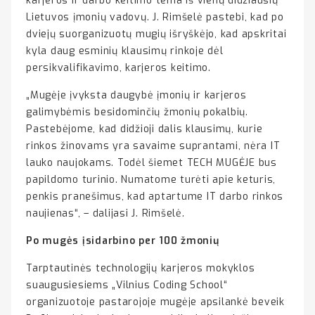
karjeros ir darbo keitimo tema iš vienų didžiausių
Lietuvos įmonių vadovų. J. Rimšelė pastebi, kad po
dviejų suorganizuotų mugių išryškėjo, kad apskritai
kyla daug esminių klausimų rinkoje dėl
persikvalifikavimo, karjeros keitimo.
„Mugėje įvyksta daugybė įmonių ir karjeros
galimybėmis besidominčių žmonių pokalbių.
Pastebėjome, kad didžioji dalis klausimų, kurie
rinkos žinovams yra savaime suprantami, nėra IT
lauko naujokams. Todėl šiemet TECH MUGĖJE bus
papildomo turinio. Numatome turėti apie keturis,
penkis pranešimus, kad aptartume IT darbo rinkos
naujienas“, – dalijasi J. Rimšelė.
Po mugės įsidarbino per 100 žmonių
Tarptautinės technologijų karjeros mokyklos
suaugusiesiems „Vilnius Coding School“
organizuotoje pastarojoje mugėje apsilankė beveik