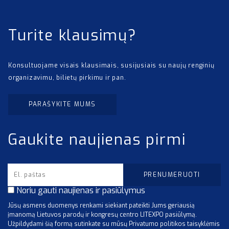
Turite klausimų?
Konsultuojame visais klausimais, susijusiais su naujų renginių
organizavimu, bilietų pirkimu ir pan.
PARAŠYKITE MUMS
Gaukite naujienas pirmi
Noriu gauti naujienas ir pasiūlymus
Jūsų asmens duomenys renkami siekiant pateikti Jums geriausią
įmanomą Lietuvos parodų ir kongresų centro LITEXPO pasiūlymą.
Užpildydami šią formą sutinkate su mūsų Privatumo politikos taisyklėmis