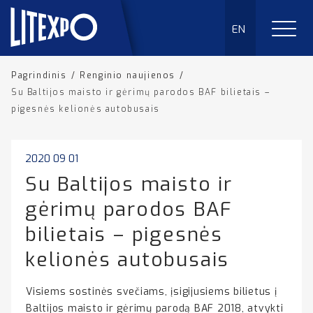
EN
Pagrindinis
/
Renginio naujienos
/
Su Baltijos maisto ir gėrimų parodos BAF bilietais –
pigesnės kelionės autobusais
2020 09 01
Su Baltijos maisto ir
gėrimų parodos BAF
bilietais – pigesnės
kelionės autobusais
Visiems sostinės svečiams, įsigijusiems bilietus į
Baltijos maisto ir gėrimų parodą BAF 2018, atvykti