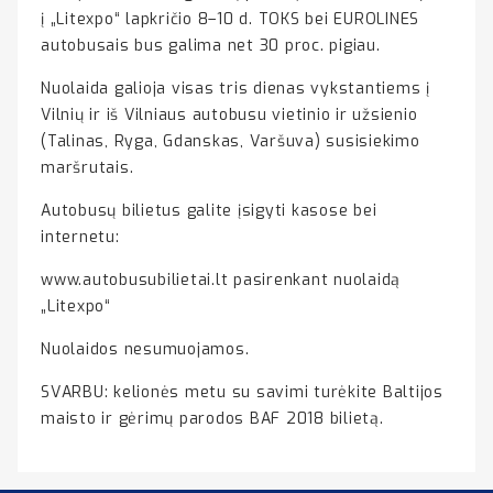
į „Litexpo“ lapkričio 8–10 d. TOKS bei EUROLINES
autobusais bus galima net 30 proc. pigiau.
Nuolaida galioja visas tris dienas vykstantiems į
Vilnių ir iš Vilniaus autobusu vietinio ir užsienio
(Talinas, Ryga, Gdanskas, Varšuva) susisiekimo
maršrutais.
Autobusų bilietus galite įsigyti kasose bei
internetu:
www.autobusubilietai.lt pasirenkant nuolaidą
„Litexpo“
Nuolaidos nesumuojamos.
SVARBU: kelionės metu su savimi turėkite Baltijos
maisto ir gėrimų parodos BAF 2018 bilietą.