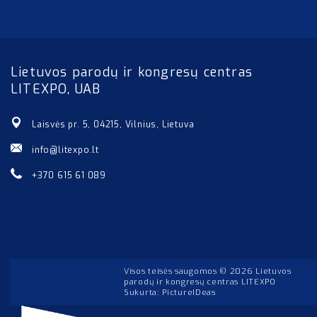
Lietuvos parodų ir kongresų centras
LITEXPO, UAB
Laisvės pr. 5, 04215, Vilnius, Lietuva
info@litexpo.lt
+370 615 61 089
Visos teisės saugomos © 2026 Lietuvos
parodų ir kongresų centras LITEXPO
Sukurta:
PictureIDeas