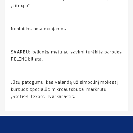
„Litexpo“
Nuolaidos nesumuojamos.
SVARBU:
kelionės metu su savimi turėkite parodos
PELENĖ bilietą.
Jūsų patogumui kas valandą už simbolinį mokestį
kursuos specialūs mikroautobusai maršrutu
„Stotis-Litexpo“. Tvarkaraštis.