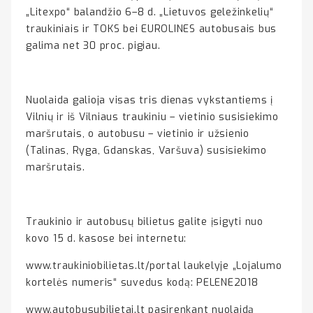
„Litexpo“ balandžio 6–8 d. „Lietuvos geležinkelių“
traukiniais ir TOKS bei EUROLINES autobusais bus
galima net 30 proc. pigiau.
Nuolaida galioja visas tris dienas vykstantiems į
Vilnių ir iš Vilniaus traukiniu – vietinio susisiekimo
maršrutais, o autobusu – vietinio ir užsienio
(Talinas, Ryga, Gdanskas, Varšuva) susisiekimo
maršrutais.
Traukinio ir autobusų bilietus galite įsigyti nuo
kovo 15 d. kasose bei internetu:
www.traukiniobilietas.lt/portal laukelyje „Lojalumo
kortelės numeris“ suvedus kodą: PELENE2018
www.autobusubilietai.lt
pasirenkant nuolaidą