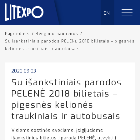
EN
Pagrindinis
/
Renginio naujienos
/
Su išankstiniais parodos PELENĖ 2018 bilietais – pigesnės
kelionės traukiniais ir autobusais
2020 09 03
Su išankstiniais parodos
PELENĖ 2018 bilietais –
pigesnės kelionės
traukiniais ir autobusais
Visiems sostinės svečiams, įsigijusiems
išankstinius bilietus į parodą PELENĖ, atvykti į