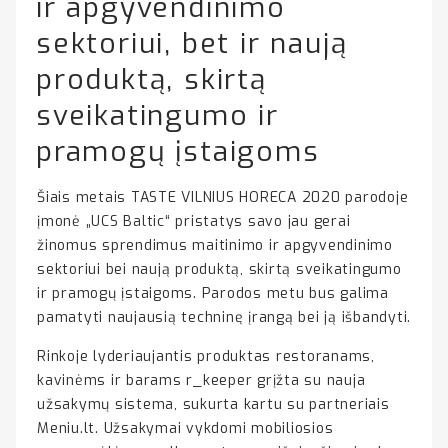
ir apgyvendinimo
sektoriui, bet ir naują
produktą, skirtą
sveikatingumo ir
pramogų įstaigoms
Šiais metais TASTE VILNIUS HORECA 2020 parodoje
įmonė „UCS Baltic“ pristatys savo jau gerai
žinomus sprendimus maitinimo ir apgyvendinimo
sektoriui bei naują produktą, skirtą sveikatingumo
ir pramogų įstaigoms. Parodos metu bus galima
pamatyti naujausią techninę įrangą bei ją išbandyti.
Rinkoje lyderiaujantis produktas restoranams,
kavinėms ir barams r_keeper grįžta su nauja
užsakymų sistema, sukurta kartu su partneriais
Meniu.lt. Užsakymai vykdomi mobiliosios