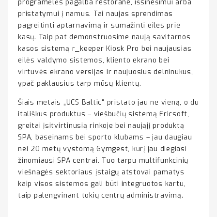
programėlės pagalba restorane, išsinešimui arba
pristatymui į namus. Tai naujas sprendimas
pagreitinti aptarnavimą ir sumažinti eiles prie
kasų. Taip pat demonstruosime naują savitarnos
kasos sistemą r_keeper Kiosk Pro bei naujausias
eilės valdymo sistemos, kliento ekrano bei
virtuvės ekrano versijas ir naujuosius delninukus,
ypač paklausius tarp mūsų klientų.
Šiais metais „UCS Baltic“ pristato jau ne vieną, o du
itališkus produktus – viešbučių sistemą Ericsoft,
greitai įsitvirtinusią rinkoje bei naująjį produktą
SPA, baseinams bei sporto klubams – jau daugiau
nei 20 metų vystomą Gymgest, kurį jau diegiasi
žinomiausi SPA centrai. Tuo tarpu multifunkcinių
viešnagės sektoriaus įstaigų atstovai pamatys
kaip visos sistemos gali būti integruotos kartu,
taip palengvinant tokių centrų administravimą.