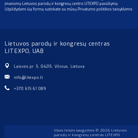
įmanomą Lietuvos parodų ir kongresų centro LITEXPO pasiūlymą.
Užpildydami šią formą sutinkate su mūsų Privatumo politikos taisyklėmis
Lietuvos parodų ir kongresų centras
LITEXPO, UAB
Laisvės pr. 5, 04215, Vilnius, Lietuva
info@litexpo.lt
+370 615 61 089
Visos teisės saugomos © 2026 Lietuvos
parodų ir kongresų centras LITEXPO