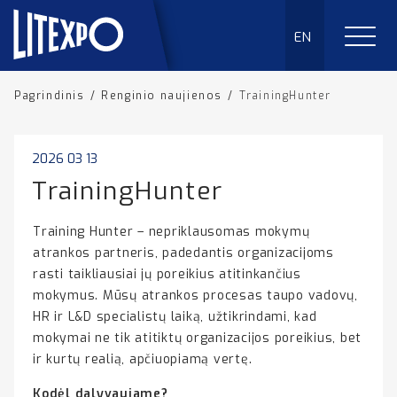
EN
Pagrindinis
/
Renginio naujienos
/
TrainingHunter
2026 03 13
TrainingHunter
Training Hunter – nepriklausomas mokymų
atrankos partneris, padedantis organizacijoms
rasti taikliausiai jų poreikius atitinkančius
mokymus. Mūsų atrankos procesas taupo vadovų,
HR ir L&D specialistų laiką, užtikrindami, kad
mokymai ne tik atitiktų organizacijos poreikius, bet
ir kurtų realią, apčiuopiamą vertę.
Kodėl dalyvaujame?