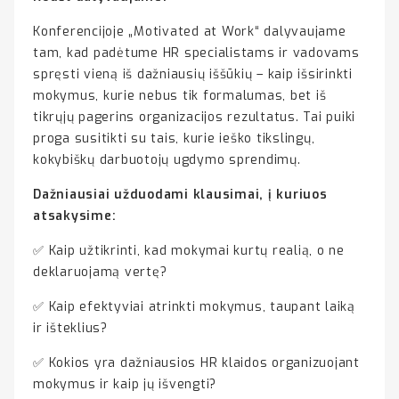
Konferencijoje „Motivated at Work“ dalyvaujame
tam, kad padėtume HR specialistams ir vadovams
spręsti vieną iš dažniausių iššūkių – kaip išsirinkti
mokymus, kurie nebus tik formalumas, bet iš
tikrųjų pagerins organizacijos rezultatus. Tai puiki
proga susitikti su tais, kurie ieško tikslingų,
kokybiškų darbuotojų ugdymo sprendimų.
Dažniausiai užduodami klausimai, į kuriuos
atsakysime:
✅ Kaip užtikrinti, kad mokymai kurtų realią, o ne
deklaruojamą vertę?
✅ Kaip efektyviai atrinkti mokymus, taupant laiką
ir išteklius?
✅ Kokios yra dažniausios HR klaidos organizuojant
mokymus ir kaip jų išvengti?