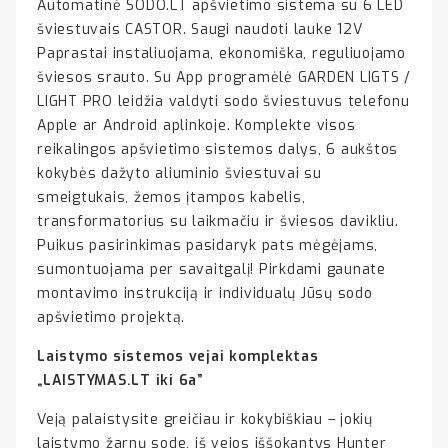
Automatinė SODO.LT apšvietimo sistema su 6 LED
šviestuvais CASTOR. Saugi naudoti lauke 12V
Paprastai instaliuojama, ekonomiška, reguliuojamo
šviesos srauto. Su App programėlė GARDEN LIGTS /
LIGHT PRO leidžia valdyti sodo šviestuvus telefonu
Apple ar Android aplinkoje. Komplekte visos
reikalingos apšvietimo sistemos dalys, 6 aukštos
kokybės dažyto aliuminio šviestuvai su
smeigtukais, žemos įtampos kabelis,
transformatorius su laikmačiu ir šviesos davikliu.
Puikus pasirinkimas pasidaryk pats mėgėjams,
sumontuojama per savaitgalį! Pirkdami gaunate
montavimo instrukciją ir individualų Jūsų sodo
apšvietimo projektą.
Laistymo sistemos vejai komplektas
„LAISTYMAS.LT iki 6a”
Veją palaistysite greičiau ir kokybiškiau – jokių
laistymo žarnų sode, iš vejos iššokantys Hunter