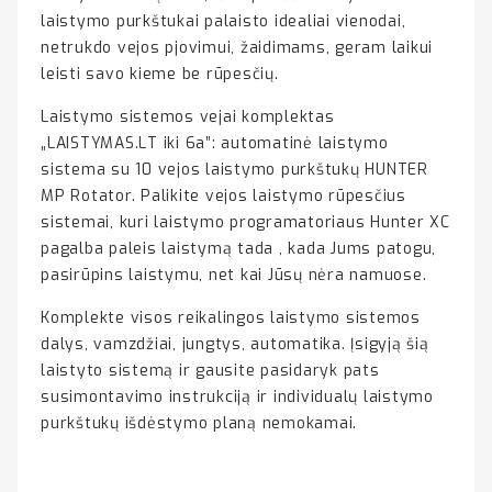
laistymo purkštukai palaisto idealiai vienodai,
netrukdo vejos pjovimui, žaidimams, geram laikui
leisti savo kieme be rūpesčių.
Laistymo sistemos vejai komplektas
„LAISTYMAS.LT iki 6a”: automatinė laistymo
sistema su 10 vejos laistymo purkštukų HUNTER
MP Rotator. Palikite vejos laistymo rūpesčius
sistemai, kuri laistymo programatoriaus Hunter XC
pagalba paleis laistymą tada , kada Jums patogu,
pasirūpins laistymu, net kai Jūsų nėra namuose.
Komplekte visos reikalingos laistymo sistemos
dalys, vamzdžiai, jungtys, automatika. Įsigyją šią
laistyto sistemą ir gausite pasidaryk pats
susimontavimo instrukciją ir individualų laistymo
purkštukų išdėstymo planą nemokamai.