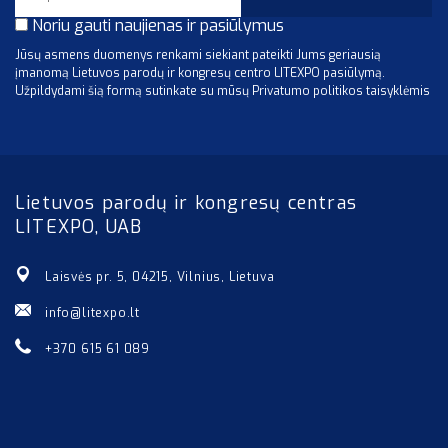
Noriu gauti naujienas ir pasiūlymus
Jūsų asmens duomenys renkami siekiant pateikti Jums geriausią
įmanomą Lietuvos parodų ir kongresų centro LITEXPO pasiūlymą.
Užpildydami šią formą sutinkate su mūsų Privatumo politikos taisyklėmis
Lietuvos parodų ir kongresų centras
LITEXPO, UAB
Laisvės pr. 5, 04215, Vilnius, Lietuva
info@litexpo.lt
+370 615 61 089