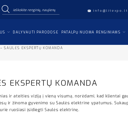
info@litexpo.lt
IUS
DALYVAUTI PARODOSE
PATALPŲ NUOMA RENGINIAMS
 – SAULĖS EKSPERTŲ KOMANDA
ĖS EKSPERTŲ KOMANDA
ias ir ateities viziją į vieną visumą, norėdami, kad klientai 
esų ir žinoma gyvenimo su Saulės elektrine ypatumus. Sukaupę 
rie ruošiasi įsidiegti Saulės elektrinę.