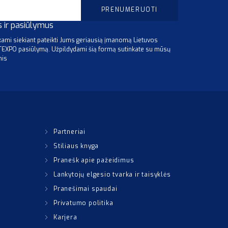
s ir pasiūlymus
mi siekiant pateikti Jums geriausią įmanomą Lietuvos
ITEXPO pasiūlymą. Užpildydami šią formą sutinkate su mūsų
mis
Partneriai
Stiliaus knyga
Pranešk apie pažeidimus
Lankytojų elgesio tvarka ir taisyklės
Pranešimai spaudai
Privatumo politika
Karjera