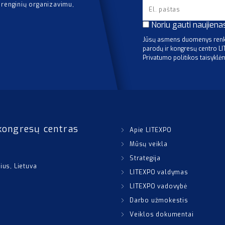
 renginių organizavimu,
Noriu gauti naujiena
Jūsų asmens duomenys renka
parodų ir kongresų centro L
Privatumo politikos taisyklė
kongresų centras
Apie LITEXPO
Mūsų veikla
Strategija
nius, Lietuva
LITEXPO valdymas
LITEXPO vadovybė
Darbo užmokestis
Veiklos dokumentai