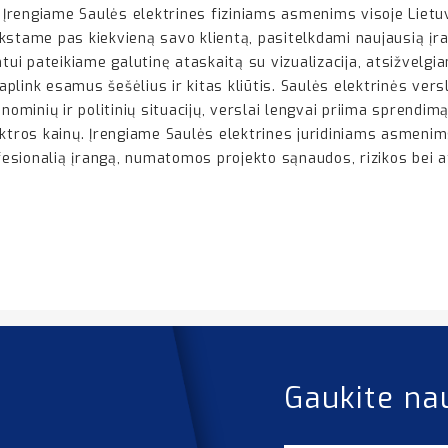
Įrengiame Saulės elektrines fiziniams asmenims visoje Lietu
kstame pas kiekvieną savo klientą, pasitelkdami naujausią įra
tui pateikiame galutinę ataskaitą su vizualizacija, atsižvelgian
plink esamus šešėlius ir kitas kliūtis. Saulės elektrinės ver
nominių ir politinių situacijų, verslai lengvai priima sprendimą
ektros kainų. Įrengiame Saulės elektrines juridiniams asmenim
rofesionalią įrangą, numatomos projekto sąnaudos, rizikos bei
Gaukite na