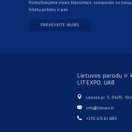
Konsultuojame visais klausimais, susijusiais su naujų
bilietų pirkimu ir pan.
PARAŠYKITE MUMS
Lietuvos parodų ir 
LITEXPO, UAB
Laisvės pr. 5, 04215, Vil
info@litexpo.lt
+370 615 61 089