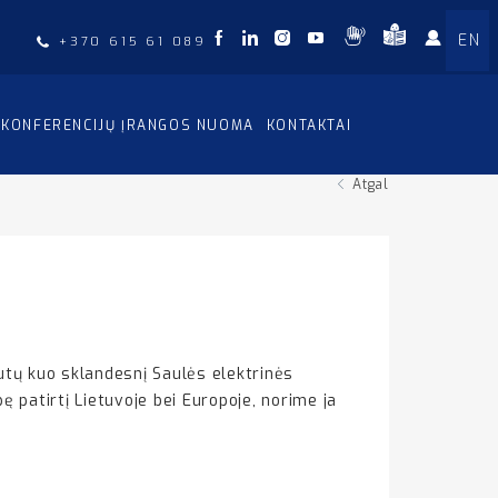
EN
+370 615 61 089
KONFERENCIJŲ ĮRANGOS NUOMA
KONTAKTAI
Atgal
gautų kuo sklandesnį Saulės elektrinės
patirtį Lietuvoje bei Europoje, norime ja