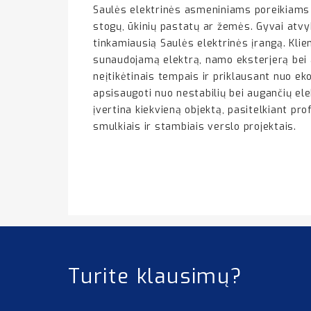
Saulės elektrinės asmeniniams poreikiams 
stogų, ūkinių pastatų ar žemės. Gyvai atvy
tinkamiausią Saulės elektrinės įrangą. Klien
sunaudojamą elektrą, namo eksterjerą bei a
neįtikėtinais tempais ir priklausant nuo eko
apsisaugoti nuo nestabilių bei augančių el
įvertina kiekvieną objektą, pasitelkiant p
smulkiais ir stambiais verslo projektais.
Turite klausimų?