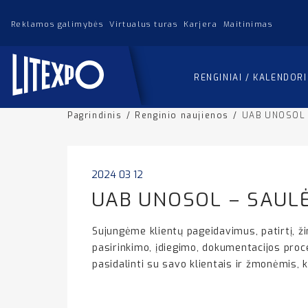
Reklamos galimybės
Virtualus turas
Karjera
Maitinimas
RENGINIAI / KALENDOR
Pagrindinis
/
Renginio naujienos
/
UAB UNOSOL
2024 03 12
UAB UNOSOL – SAUL
Sujungėme klientų pageidavimus, patirtį, žin
pasirinkimo, įdiegimo, dokumentacijos proc
pasidalinti su savo klientais ir žmonėmis, ku