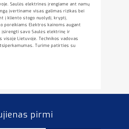
voje. Saulės elektrines įrengiame ant namų
ngą įvertiname visas galimas rizikas bei
t į kliento stogo nuolydį, kryptį,
slo poreikiams Elektros kainoms augant
 įsirengti savo Saulės elektrinę ir
s visoje Lietuvoje. Technikos vadovas
 atsiperkamumas. Turime patirties su
ujienas pirmi