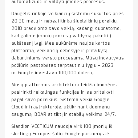
automatizuoti ir valdyti įmonės procesus.
Daugelis rinkoje veikiančių sistemų sukurtos prieš
20-30 metų ir nebeatitinka šiuolaikinių poreikių.
2018 pradėjome savo veiklą, kadangi supratome,
kad galime įmonių procesų valdymą pakelti į
aukštesnį lygį. Mes sukūrėme naujos kartos
platformą, veikiančią debesyje ir pritaikytą
dabartiniams verslo procesams. Mūsų inovatyvus
požiūris pastebėtas tarptautiniu lygiu – 2023
m. Google investavo 100,000 dolerių.
Mūsų platformos architektūra leidžia įmonėms
pasirinkti reikalingas funkcijas ir jas pritaikyti
pagal savo poreikius. Sistema veikia Google
Cloud infrastruktūroje, užtikrinant duomenų
saugumą, BDAR atitiktį ir stabilų veikimą 24/7.
Šiandien VECTICUM naudoja virš 100 įmonių iš
skirtingų Europos šalių. Google partnerystė