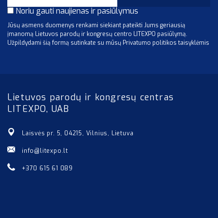
Noriu gauti naujienas ir pasiūlymus
Jūsų asmens duomenys renkami siekiant pateikti Jums geriausią
įmanomą Lietuvos parodų ir kongresų centro LITEXPO pasiūlymą.
Užpildydami šią formą sutinkate su mūsų Privatumo politikos taisyklėmis
Lietuvos parodų ir kongresų centras
LITEXPO, UAB
Laisvės pr. 5, 04215, Vilnius, Lietuva
info@litexpo.lt
+370 615 61 089