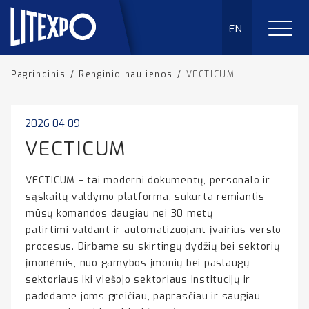
EN
Pagrindinis
/
Renginio naujienos
/
VECTICUM
2026 04 09
VECTICUM
VECTICUM – tai moderni dokumentų, personalo ir
sąskaitų valdymo platforma, sukurta remiantis
mūsų komandos daugiau nei 30 metų
patirtimi valdant ir automatizuojant įvairius verslo
procesus. Dirbame su skirtingų dydžių bei sektorių
įmonėmis, nuo gamybos įmonių bei paslaugų
sektoriaus iki viešojo sektoriaus institucijų ir
padedame joms greičiau, paprasčiau ir saugiau