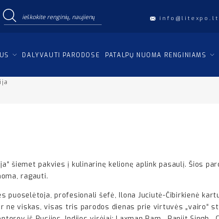
info@litexpo.lt
IUS
DALYVAUTI PARODOSE
PATALPŲ NUOMA RENGINIAMS
ija
ja“ šiemet pakvies į kulinarinę kelionę aplink pasaulį. Šios pa
žinoma, ragauti.
ės puoselėtoja, profesionali šefė, Ilona Juciutė-Čibirkienė kart
dar ne viskas, visas tris parodos dienas prie virtuvės „vairo“ s
rov iš Rusijos, Indijos virėjai: Laxman Ram , Ranjit Singh, Ca