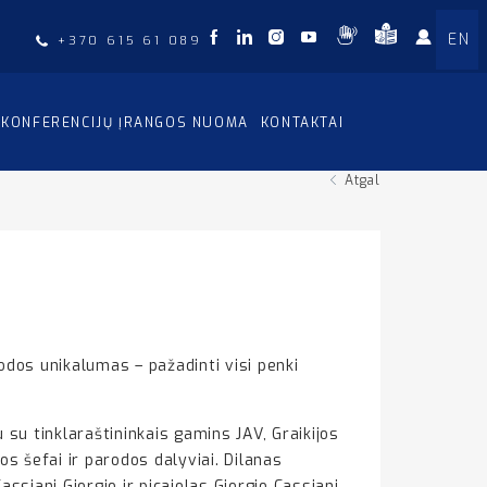
EN
+370 615 61 089
KONFERENCIJŲ ĮRANGOS NUOMA
KONTAKTAI
Atgal
rodos unikalumas – pažadinti visi penki
u su tinklaraštininkais gamins JAV, Graikijos
tos šefai ir parodos dalyviai. Dilanas
ssiani Giorgio ir picajolas Giorgio Cassiani