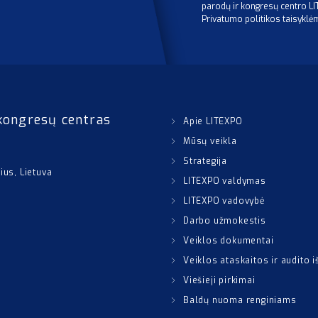
parodų ir kongresų centro L
Privatumo politikos taisyklė
kongresų centras
Apie LITEXPO
Mūsų veikla
Strategija
nius, Lietuva
LITEXPO valdymas
LITEXPO vadovybė
Darbo užmokestis
Veiklos dokumentai
Veiklos ataskaitos ir audito 
Viešieji pirkimai
Baldų nuoma renginiams