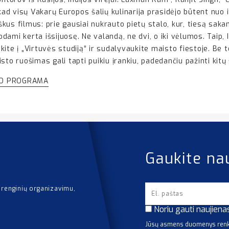
, kad visų Vakarų Europos šalių kulinarija prasidėjo būtent nuo it
iškus filmus: prie gausiai nukrauto pietų stalo, kur, tiesą saka
mi kerta išsijuosę. Ne valandą, ne dvi, o iki vėlumos. Taip, Ita
te į „Virtuvės studiją“ ir sudalyvaukite maisto fiestoje. Be t
to ruošimas gali tapti puikiu įrankiu, padedančiu pažinti kitų 
IO PROGRAMA
Gaukite na
 renginių organizavimu,
Noriu gauti naujiena
Jūsų asmens duomenys renka