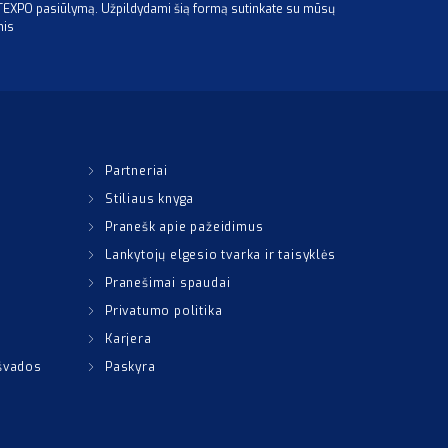
ITEXPO pasiūlymą. Užpildydami šią formą sutinkate su mūsų
mis
Partneriai
Stiliaus knyga
Pranešk apie pažeidimus
Lankytojų elgesio tvarka ir taisyklės
Pranešimai spaudai
Privatumo politika
Karjera
išvados
Paskyra