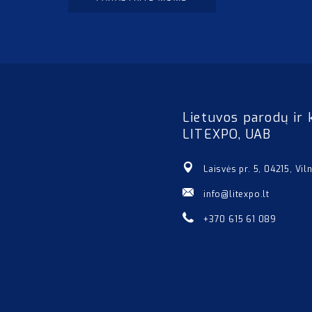
Lietuvos parodų ir 
LITEXPO, UAB
Laisvės pr. 5, 04215, Vil
info@litexpo.lt
+370 615 61 089