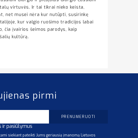
alų virtuvės. Ir tai tikrai nieko keista,
nt, net musei nėra kur nutūpti, susirinkę
lijoje, kur valgio ruošimo tradicijos labai
o, čia įvairios šeimos parodys, kaip
šalių kultūrą.
ujienas pirmi
s ir pasiūlymus
mi siekiant pateikti Jums geriausią įmanomą Lietuvos