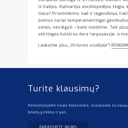
iš Italijos. Kulinarijos enciklopedijos teigia
tiesa? Prisiminkime, kad ir legendinius ital
šeimos nariai temperamentingai gestikuliuoda
senos, nevalgyti – baisi nuodėmė. Tad užsuki
skirtingos kultūros dera tarpusavyje, o mais
Lauksime jūsų „Virtuvės studijoje“!
RENGIN
Turite klausimų?
Konsultuojame visais klausimais, susijusiais su naujų
bilietų pirkimu ir pan.
PARAŠYKITE MUMS