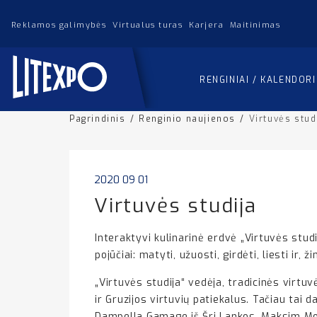
Reklamos galimybės
Virtualus turas
Karjera
Maitinimas
RENGINIAI / KALENDOR
Pagrindinis
/
Renginio naujienos
/
Virtuvės stud
2020 09 01
Virtuvės studija
Interaktyvi kulinarinė erdvė „Virtuvės studi
pojūčiai: matyti, užuosti, girdėti, liesti ir, 
„Virtuvės studija“ vedėja, tradicinės virtuv
ir Gruzijos virtuvių patiekalus. Tačiau tai 
Dampella Gamage iš Šri Lankos, Maksim Monto