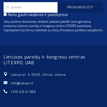
Noriu gauti naujienas ir pasiūlymus
Jūsų asmens duomenys renkami siekiant pateikti Jums geriausią
įmanomą Lietuvos parodų ir kongresų centro LITEXPO pasiūlymą.
Užpildydami šią formą sutinkate su mūsų Privatumo politikos taisyklėmis
Lietuvos parodų ir kongresų centras
LITEXPO, UAB
Laisvės pr. 5, 04215, Vilnius, Lietuva
info@litexpo.lt
+370 615 61 089