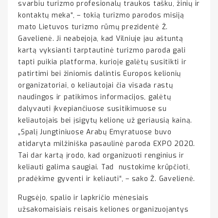
svarbiu turizmo profesionalų traukos tašku, žinių ir
kontaktų meka“, – tokią turizmo parodos misiją
mato Lietuvos turizmo rūmų prezidentė Ž.
Gavelienė. Ji neabejoja, kad Vilniuje jau aštuntą
kartą vyksianti tarptautinė turizmo paroda gali
tapti puikia platforma, kurioje galėtų susitikti ir
patirtimi bei žiniomis dalintis Europos kelionių
organizatoriai, o keliautojai čia visada rastų
naudingos ir patikimos informacijos, galėtų
dalyvauti įkvepiančiuose susitikimuose su
keliautojais bei įsigytų kelionę už geriausią kainą.
„Spalį Jungtiniuose Arabų Emyratuose buvo
atidaryta milžiniška pasaulinė paroda EXPO 2020.
Tai dar kartą įrodo, kad organizuoti renginius ir
keliauti galima saugiai. Tad nustokime krūpčioti,
pradėkime gyventi ir keliauti“, – sako Ž. Gavelienė.
Rugsėjo, spalio ir lapkričio mėnesiais
užsakomaisiais reisais keliones organizuojantys