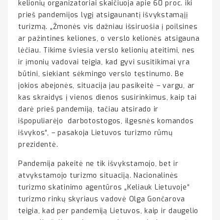
kelionių organizatoriai skaičiuoja apie 60 proc. iki
prieš pandemijos lygį atsigaunantį išvykstamąjį
turizmą. „Žmonės vis dažniau išsiruošia į poilsines
ar pažintines keliones, o verslo kelionės atsigauna
lėčiau. Tikime šviesia verslo kelionių ateitimi, nes
ir įmonių vadovai teigia, kad gyvi susitikimai yra
būtini, siekiant sėkmingo verslo tęstinumo. Be
jokios abejonės, situacija jau pasikeitė – vargu, ar
kas skraidys į vienos dienos susirinkimus, kaip tai
darė prieš pandemiją, tačiau atsirado ir
išpopuliarėjo darbotostogos, ilgesnės komandos
išvykos“, – pasakoja Lietuvos turizmo rūmų
prezidentė.
Pandemija pakeitė ne tik išvykstamojo, bet ir
atvykstamojo turizmo situaciją. Nacionalinės
turizmo skatinimo agentūros „Keliauk Lietuvoje“
turizmo rinkų skyriaus vadovė Olga Gončarova
teigia, kad per pandemiją Lietuvos, kaip ir daugelio