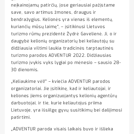
neįkainojamų patirčių, jose geriausiai pažįstame
save, savo artimus žmones, draugus ir
bendražygius. Kelionės yra vienas iš elementų,
kuriančių mūsų laimę“, – įsitikinusi Lietuvos
turizmo rūmų prezidentė Žydrė Gavelienė. Ji, o ir
daugybė kelionių organizatorių bei keliautojų su
didžiausia viltimi laukia tradicinės tarptautinės
turizmo parodos ADVENTUR 2022. Didžiausias
turizmo įvykis vyks lygiai po mėnesio – sausio 28-
30 dienomis.
„Keliaukime vėl!” – kviečia ADVENTUR parodos
organizatoriai. Jie įsitikinę, kad ir keliautojai, ir
keliones jiems organizuojantys kelionių agentūrų
darbuotojai, ir tie, kurie keliautojus priima
Lietuvoje, yra išsiilgę gyvų susitikimų bei dalijimosi
patirtimi.
„ADVENTUR paroda visais laikais buvo ir išlieka