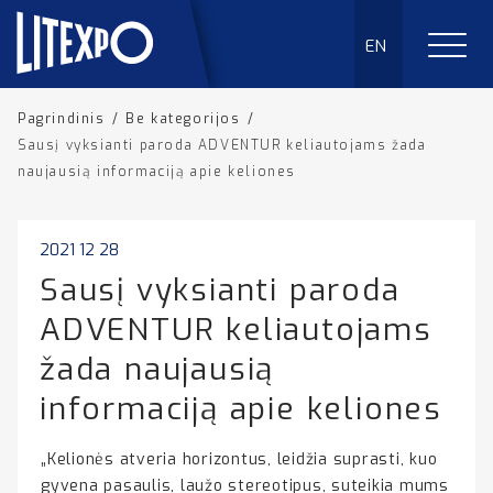
EN
Pagrindinis
/
Be kategorijos
/
Sausį vyksianti paroda ADVENTUR keliautojams žada
naujausią informaciją apie keliones
2021 12 28
Sausį vyksianti paroda
ADVENTUR keliautojams
žada naujausią
informaciją apie keliones
„Kelionės atveria horizontus, leidžia suprasti, kuo
gyvena pasaulis, laužo stereotipus, suteikia mums