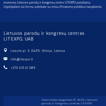
įmanomą Lietuvos parodų ir kongresų centro LITEXPO pasiūlymą.
Užpildydami šią formą sutinkate su mūsų Privatumo politikos taisyklėmis
Lietuvos parodų ir kongresų centras
LITEXPO, UAB
Laisvės pr. 5, 04215, Vilnius, Lietuva
info@litexpo.lt
+370 615 61 089
Visos teisės saugomos © 2026 Lietuvos
parodų ir kongresų centras LITEXPO