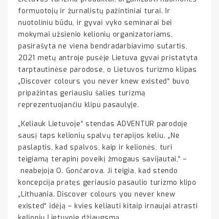
formuotojų ir žurnalistų pažintiniai turai. Ir
nuotoliniu būdu, ir gyvai vyko seminarai bei
mokymai užsienio kelionių organizatoriams,
pasirašyta ne viena bendradarbiavimo sutartis,
2021 metų antroje pusėje Lietuva gyvai pristatyta
tarptautinėse parodose, o Lietuvos turizmo klipas
„Discover colours you never knew existed“ buvo
pripažintas geriausiu šalies turizmą
reprezentuojančiu klipu pasaulyje.
„Keliauk Lietuvoje“ stendas ADVENTUR parodoje
sausį taps kelionių spalvų terapijos keliu. „Ne
paslaptis, kad spalvos, kaip ir kelionės, turi
teigiamą terapinį poveikį žmogaus savijautai,“ –
neabejoja O. Gončarova. Ji teigia, kad stendo
koncepcija pratęs geriausio pasaulio turizmo klipo
„Lithuania. Discover colours you never knew
existed“ idėją – kvies keliauti kitaip irnaujai atrasti
kelionių Lietuvoje džiaugsmą.