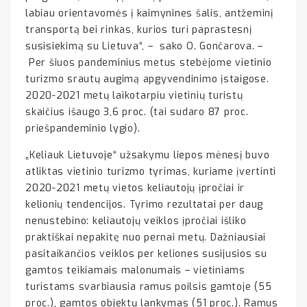
labiau orientavomės į kaimynines šalis, antžeminį
transportą bei rinkas, kurios turi paprastesnį
susisiekimą su Lietuva“, – sako O. Gončarova. –
Per šiuos pandeminius metus stebėjome vietinio
turizmo srautų augimą apgyvendinimo įstaigose.
2020-2021 metų laikotarpiu vietinių turistų
skaičius išaugo 3,6 proc. (tai sudaro 87 proc.
priešpandeminio lygio).
„Keliauk Lietuvoje“ užsakymu liepos mėnesį buvo
atliktas vietinio turizmo tyrimas, kuriame įvertinti
2020-2021 metų vietos keliautojų įpročiai ir
kelionių tendencijos. Tyrimo rezultatai per daug
nenustebino: keliautojų veiklos įpročiai išliko
praktiškai nepakitę nuo pernai metų. Dažniausiai
pasitaikančios veiklos per keliones susijusios su
gamtos teikiamais malonumais – vietiniams
turistams svarbiausia ramus poilsis gamtoje (55
proc.), gamtos objektų lankymas (51 proc.). Ramus