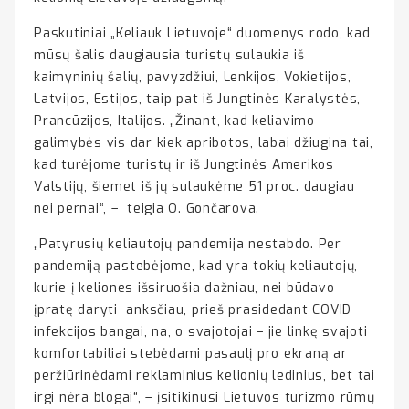
Paskutiniai „Keliauk Lietuvoje“ duomenys rodo, kad
mūsų šalis daugiausia turistų sulaukia iš
kaimyninių šalių, pavyzdžiui, Lenkijos, Vokietijos,
Latvijos, Estijos, taip pat iš Jungtinės Karalystės,
Prancūzijos, Italijos. „Žinant, kad keliavimo
galimybės vis dar kiek apribotos, labai džiugina tai,
kad turėjome turistų ir iš Jungtinės Amerikos
Valstijų, šiemet iš jų sulaukėme 51 proc. daugiau
nei pernai“, – teigia O. Gončarova.
„Patyrusių keliautojų pandemija nestabdo. Per
pandemiją pastebėjome, kad yra tokių keliautojų,
kurie į keliones išsiruošia dažniau, nei būdavo
įpratę daryti anksčiau, prieš prasidedant COVID
infekcijos bangai, na, o svajotojai – jie linkę svajoti
komfortabiliai stebėdami pasaulį pro ekraną ar
peržiūrinėdami reklaminius kelionių ledinius, bet tai
irgi nėra blogai“, – įsitikinusi Lietuvos turizmo rūmų