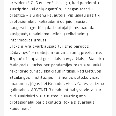
prezidentė Ž. Gavelienė. Ji teigia, kad pandemija
sustiprino kelionių agentūrų ir organizatorių
prestižą – šių dienų keliautojai vis labiau pasitiki
profesionalais, keliaudami su jais, jaučiasi
saugesni, agentūrų darbuotojai jiems padeda
susigaudyti painiame kelionių reikalavimų
informacijos sraute.
„Toks ir yra svarbiausias turizmo parodos
uždavinys“, – neabejoja turizmo rūmų prezidentė.
Ji ypač džiaugiasi geraisiais pavyzdžiais – Madeira,
Maldyvais, kurios per pandemijos metus sulaukė
rekordinio turistų skaičiaus ir tikisi, kad Lietuvos
atsakingos institucijos ir žmonės sutelks visas
įmanomas jėgas bei išnaudos visas šalies turizmo
galimybes. ADVENTUR neabejotinai yra vieta, kur
turi susirinkti visi turizmo ir svetingumo
profesionalai bei diskutuoti tokiais svarbiais
klausimais“.