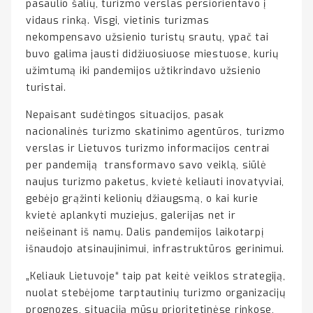
pasaulio šalių, turizmo verslas persiorientavo į
vidaus rinką. Visgi, vietinis turizmas
nekompensavo užsienio turistų srautų, ypač tai
buvo galima jausti didžiuosiuose miestuose, kurių
užimtumą iki pandemijos užtikrindavo užsienio
turistai.
Nepaisant sudėtingos situacijos, pasak
nacionalinės turizmo skatinimo agentūros, turizmo
verslas ir Lietuvos turizmo informacijos centrai
per pandemiją transformavo savo veiklą, siūlė
naujus turizmo paketus, kvietė keliauti inovatyviai,
gebėjo grąžinti kelionių džiaugsmą, o kai kurie
kvietė aplankyti muziejus, galerijas net ir
neišeinant iš namų. Dalis pandemijos laikotarpį
išnaudojo atsinaujinimui, infrastruktūros gerinimui.
„Keliauk Lietuvoje“ taip pat keitė veiklos strategiją,
nuolat stebėjome tarptautinių turizmo organizacijų
prognozes, situaciją mūsų prioritetinėse rinkose,