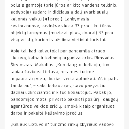
poilsis gamtoje (prie jūros ar kito vandens telkinio,
sodyboje) sudaro ir didžiausią dalį svarbiausių
kelionės veiklų (41 proc.). Lankymasis
restoranuose, kavinėse siekia 37 proc., kultūros
objektų lankymas (muziejai, pilys, dvarai) 37 proc.
visų veiklų, kuriomis užsiima vietiniai turistai.
Apie tai, kad keliautojai per pandemiją atrado
Lietuvą, kalba ir kelionių organizatorius Rimvydas
Širvinskas -Makalius. „Kuo daugiau keliauju, tuo
labiau žaviuosi Lietuva, nes mes turime
nepaprastų vietų, kurias verta aplankyti. Aš ir pats
tai darau“, – sako keliautojas, savo pavyzdžiu
dažnai užkrečiantis ir kitus keliautojus. Pasak jo,
pandemijos metai privertė pakeisti požiūrį į daugelį
agentūros veiklos sričių, išmokė kitaip organizuoti
darbą ir pakeitė keliavimo įpročius.
„Keliauk Lietuvoje“ turizmo rinkų skyriaus vadovė