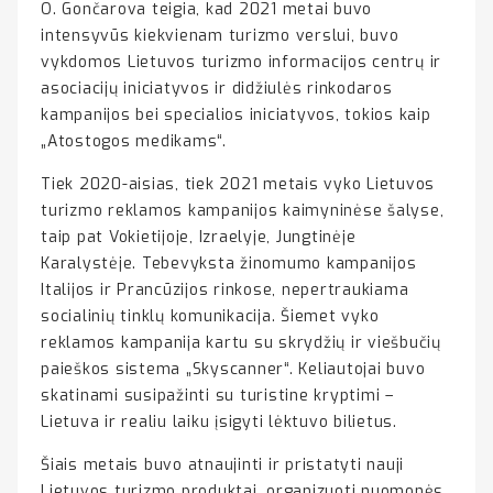
O. Gončarova teigia, kad 2021 metai buvo
intensyvūs kiekvienam turizmo verslui, buvo
vykdomos Lietuvos turizmo informacijos centrų ir
asociacijų iniciatyvos ir didžiulės rinkodaros
kampanijos bei specialios iniciatyvos, tokios kaip
„Atostogos medikams“.
Tiek 2020-aisias, tiek 2021 metais vyko Lietuvos
turizmo reklamos kampanijos kaimyninėse šalyse,
taip pat Vokietijoje, Izraelyje, Jungtinėje
Karalystėje. Tebevyksta žinomumo kampanijos
Italijos ir Prancūzijos rinkose, nepertraukiama
socialinių tinklų komunikacija. Šiemet vyko
reklamos kampanija kartu su skrydžių ir viešbučių
paieškos sistema „Skyscanner“. Keliautojai buvo
skatinami susipažinti su turistine kryptimi –
Lietuva ir realiu laiku įsigyti lėktuvo bilietus.
Šiais metais buvo atnaujinti ir pristatyti nauji
Lietuvos turizmo produktai, organizuoti nuomonės