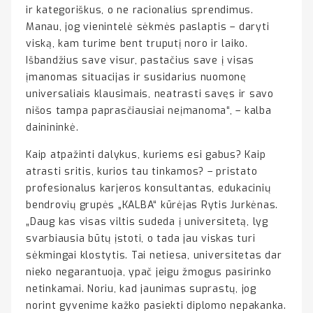
ir kategoriškus, o ne racionalius sprendimus.
Manau, jog vienintelė sėkmės paslaptis – daryti
viską, kam turime bent truputį noro ir laiko.
Išbandžius save visur, pastačius save į visas
įmanomas situacijas ir susidarius nuomonę
universaliais klausimais, neatrasti savęs ir savo
nišos tampa paprasčiausiai neįmanoma“, – kalba
dainininkė.
Kaip atpažinti dalykus, kuriems esi gabus? Kaip
atrasti sritis, kurios tau tinkamos? – pristato
profesionalus karjeros konsultantas, edukacinių
bendrovių grupės „KALBA“ kūrėjas Rytis Jurkėnas.
„Daug kas visas viltis sudeda į universitetą, lyg
svarbiausia būtų įstoti, o tada jau viskas turi
sėkmingai klostytis. Tai netiesa, universitetas dar
nieko negarantuoja, ypač jeigu žmogus pasirinko
netinkamai. Noriu, kad jaunimas suprastų, jog
norint gyvenime kažko pasiekti diplomo nepakanka.