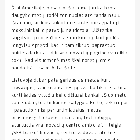
Štai Amerikoje, pasak jo, šia tema jau kalbama
daugybę metų, todėl ten nuolat atsiranda naujų
išradimų, kuriuos sukuria ne kokie nors ypatingi
mokslininkai, o patys jų naudotojai. „Užtenka
sugalvoti paprasčiausią smulkmeną, kuri padės
lengviau spręsti, kad ir tam tikrus, paprastus
buities darbus. Tai ir yra inovacijų pagrindas: reikia
tokių, kad visuomenė masiškai norėtų jomis
naudotis“, – sako A. Bolšaitis.
Lietuvoje dabar pats geriausias metas kurti
inovacijas, startuolius, nes jų svarba tiki ir skatina
kurti šalies valdžia bei didžiausi bankai. „Šiuo metu
tam sudarytos tinkamos sąlygos. Be to, sėkmingai
į pasaulio rinką per artimiausius metus
prasimušęs Lietuvos finansinių technologijų
startuolis yra Inovacijų centro ambicija“, – teigia
„SEB banko“ Inovacijų centro vadovas, ateities