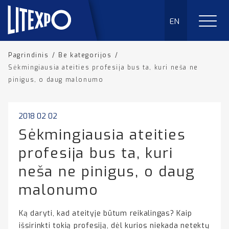
EN
Pagrindinis
/
Be kategorijos
/
Sėkmingiausia ateities profesija bus ta, kuri neša ne
pinigus, o daug malonumo
2018 02 02
Sėkmingiausia ateities
profesija bus ta, kuri
neša ne pinigus, o daug
malonumo
Ką daryti, kad ateityje būtum reikalingas? Kaip
išsirinkti tokią profesiją, dėl kurios niekada netektų