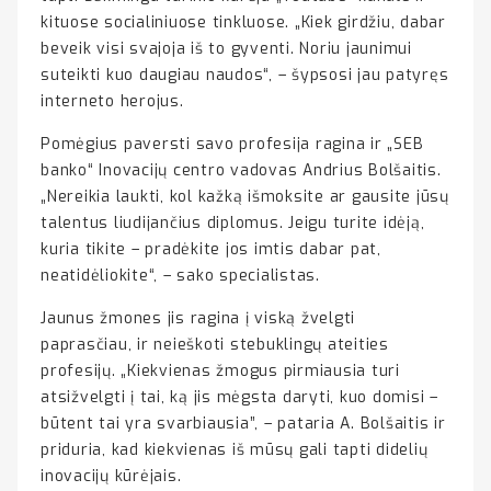
kituose socialiniuose tinkluose. „Kiek girdžiu, dabar
beveik visi svajoja iš to gyventi. Noriu jaunimui
suteikti kuo daugiau naudos“, – šypsosi jau patyręs
interneto herojus.
Pomėgius paversti savo profesija ragina ir „SEB
banko“ Inovacijų centro vadovas Andrius Bolšaitis.
„Nereikia laukti, kol kažką išmoksite ar gausite jūsų
talentus liudijančius diplomus. Jeigu turite idėją,
kuria tikite – pradėkite jos imtis dabar pat,
neatidėliokite“, – sako specialistas.
Jaunus žmones jis ragina į viską žvelgti
paprasčiau, ir neieškoti stebuklingų ateities
profesijų. „Kiekvienas žmogus pirmiausia turi
atsižvelgti į tai, ką jis mėgsta daryti, kuo domisi –
būtent tai yra svarbiausia”, – pataria A. Bolšaitis ir
priduria, kad kiekvienas iš mūsų gali tapti didelių
inovacijų kūrėjais.