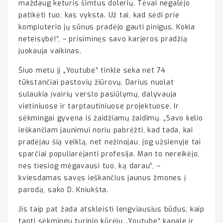
maždaug keturis šimtus dolerių. Tėvai negalėjo
patikėti tuo, kas vyksta. Už tai, kad sėdi prie
kompiuterio jų sūnus pradėjo gauti pinigus. Kokia
neteisybė!“, – prisiminęs savo karjeros pradžią
juokauja vaikinas.
Šiuo metu jį „Youtube“ tinkle seka net 74
tūkstančiai pastovių žiūrovų. Darius nuolat
sulaukia įvairių verslo pasiūlymų, dalyvauja
vietiniuose ir tarptautiniuose projektuose. Ir
sėkmingai gyvena iš žaidžiamų žaidimų. „Savo kelio
ieškančiam jaunimui noriu pabrėžti, kad tada, kai
pradėjau šią veiklą, net nežinojau, jog užsienyje tai
sparčiai populiarėjanti profesija. Man to nereikėjo,
nes tiesiog mėgavausi tuo, ką darau“, –
kviesdamas savęs ieškančius jaunus žmones į
parodą, sako D. Kniukšta.
Jis taip pat žada atskleisti lengviausius būdus, kaip
tapti sėkmingu turinio kūrėju „Youtube“ kanale ir