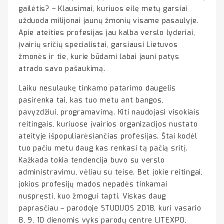
gailėtis? – Klausimai, kuriuos eilę metų garsiai
užduoda milijonai jaunų žmonių visame pasaulyje.
Apie ateities profesijas jau kalba verslo lyderiai,
įvairių sričių specialistai, garsiausi Lietuvos
žmonės ir tie, kurie būdami labai jauni patys
atrado savo pašaukimą.
Laiku nesulaukę tinkamo patarimo daugelis
pasirenka tai, kas tuo metu ant bangos,
pavyzdžiui, programavimą. Kiti naudojasi visokiais
reitingais, kuriuose įvairios organizacijos nustato
ateityje išpopuliarėsiančias profesijas. Štai kodėl
tuo pačiu metu daug kas renkasi tą pačią sritį.
Kažkada tokia tendencija buvo su verslo
administravimu, vėliau su teise. Bet jokie reitingai,
jokios profesijų mados nepadės tinkamai
nuspręsti, kuo žmogui tapti. Viskas daug
paprasčiau – parodoje STUDIJOS 2018, kuri vasario
8, 9, 10 dienomis vyks parodų centre LITEXPO,