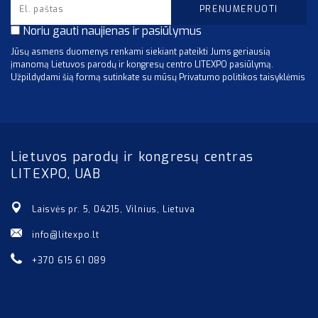
Noriu gauti naujienas ir pasiūlymus
Jūsų asmens duomenys renkami siekiant pateikti Jums geriausią
įmanomą Lietuvos parodų ir kongresų centro LITEXPO pasiūlymą.
Užpildydami šią formą sutinkate su mūsų Privatumo politikos taisyklėmis
Lietuvos parodų ir kongresų centras
LITEXPO, UAB
Laisvės pr. 5, 04215, Vilnius, Lietuva
info@litexpo.lt
+370 615 61 089