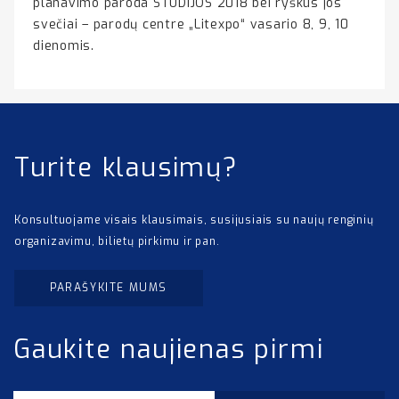
planavimo paroda STUDIJOS 2018 bei ryškūs jos
svečiai – parodų centre „Litexpo“ vasario 8, 9, 10
dienomis.
Turite klausimų?
Konsultuojame visais klausimais, susijusiais su naujų renginių
organizavimu, bilietų pirkimu ir pan.
PARAŠYKITE MUMS
Gaukite naujienas pirmi