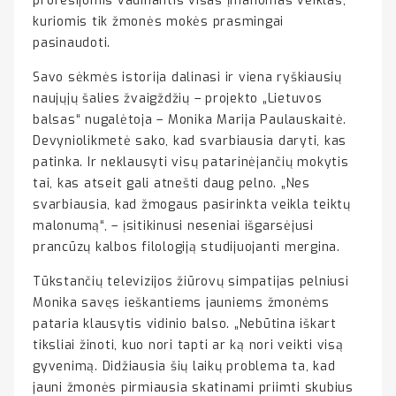
profesijomis vadinantis visas įmanomas veiklas,
kuriomis tik žmonės mokės prasmingai
pasinaudoti.
Savo sėkmės istorija dalinasi ir viena ryškiausių
naujųjų šalies žvaigždžių – projekto „Lietuvos
balsas“ nugalėtoja – Monika Marija Paulauskaitė.
Devyniolikmetė sako, kad svarbiausia daryti, kas
patinka. Ir neklausyti visų patarinėjančių mokytis
tai, kas atseit gali atnešti daug pelno. „Nes
svarbiausia, kad žmogaus pasirinkta veikla teiktų
malonumą“, – įsitikinusi neseniai išgarsėjusi
prancūzų kalbos filologiją studijuojanti mergina.
Tūkstančių televizijos žiūrovų simpatijas pelniusi
Monika savęs ieškantiems jauniems žmonėms
pataria klausytis vidinio balso. „Nebūtina iškart
tiksliai žinoti, kuo nori tapti ar ką nori veikti visą
gyvenimą. Didžiausia šių laikų problema ta, kad
jauni žmonės pirmiausia skatinami priimti skubius