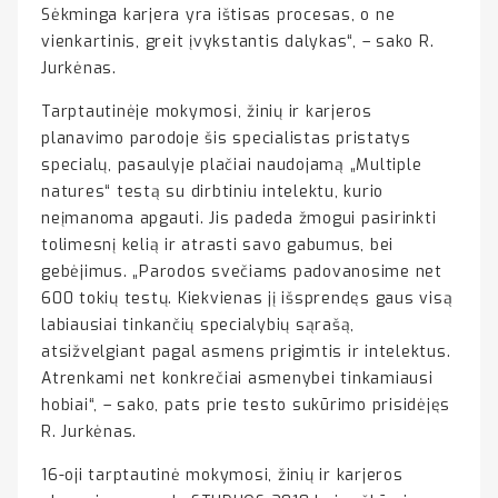
Sėkminga karjera yra ištisas procesas, o ne
vienkartinis, greit įvykstantis dalykas“, – sako R.
Jurkėnas.
Tarptautinėje mokymosi, žinių ir karjeros
planavimo parodoje šis specialistas pristatys
specialų, pasaulyje plačiai naudojamą „Multiple
natures“ testą su dirbtiniu intelektu, kurio
neįmanoma apgauti. Jis padeda žmogui pasirinkti
tolimesnį kelią ir atrasti savo gabumus, bei
gebėjimus. „Parodos svečiams padovanosime net
600 tokių testų. Kiekvienas jį išsprendęs gaus visą
labiausiai tinkančių specialybių sąrašą,
atsižvelgiant pagal asmens prigimtis ir intelektus.
Atrenkami net konkrečiai asmenybei tinkamiausi
hobiai“, – sako, pats prie testo sukūrimo prisidėjęs
R. Jurkėnas.
16-oji tarptautinė mokymosi, žinių ir karjeros