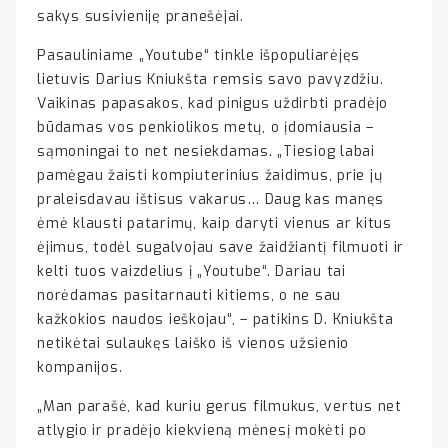
sakys susivieniję pranešėjai.
Pasauliniame „Youtube“ tinkle išpopuliarėjęs
lietuvis Darius Kniukšta remsis savo pavyzdžiu.
Vaikinas papasakos, kad pinigus uždirbti pradėjo
būdamas vos penkiolikos metų, o įdomiausia –
sąmoningai to net nesiekdamas. „Tiesiog labai
pamėgau žaisti kompiuterinius žaidimus, prie jų
praleisdavau ištisus vakarus… Daug kas manęs
ėmė klausti patarimų, kaip daryti vienus ar kitus
ėjimus, todėl sugalvojau save žaidžiantį filmuoti ir
kelti tuos vaizdelius į „Youtube“. Dariau tai
norėdamas pasitarnauti kitiems, o ne sau
kažkokios naudos ieškojau“, – patikins D. Kniukšta
netikėtai sulaukęs laiško iš vienos užsienio
kompanijos.
„Man parašė, kad kuriu gerus filmukus, vertus net
atlygio ir pradėjo kiekvieną mėnesį mokėti po