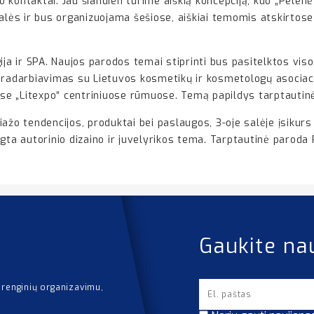
kontaktai. Jau šiandien turime aiškią koncepciją, kuo „Pelenė
alės ir bus organizuojama šešiose, aiškiai temomis atskirtose 
a ir SPA. Naujos parodos temai stiprinti bus pasitelktos vis
ndradarbiavimas su Lietuvos kosmetikų ir kosmetologų asociac
e „Litexpo“ centriniuose rūmuose. Temą papildys tarptautinė
ažo tendencijos, produktai bei paslaugos, 3-oje salėje įsikurs 
ėgta autorinio dizaino ir juvelyrikos tema. Tarptautinė parod
Gaukite na
 renginių organizavimu,