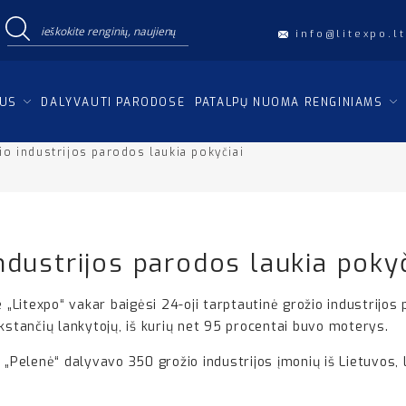
info@litexpo.lt
IUS
DALYVAUTI PARODOSE
PATALPŲ NUOMA RENGINIAMS
io industrijos parodos laukia pokyčiai
ndustrijos parodos laukia pokyč
e „Litexpo“ vakar baigėsi 24-oji tarptautinė grožio industrijo
kstančių lankytojų, iš kurių net 95 procentai buvo moterys.
„Pelenė“ dalyvavo 350 grožio industrijos įmonių iš Lietuvos, Lat