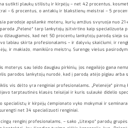
a sutikti plaukų stilistų ir kirpėjų – net 42 procentus, kosme
ai – 6 procentus, o antakių ir blakstienų meistrai – 5 procent
sia parodoje apsilankė moterų, kurių amžius svyruoja nuo 21-e
paroda „Pelenė“ tarp lankytojų įsitvirtino kaip specializuota
au džiaugiamės, kad net 50 procentų lankytojų parodą sieja su
uvo labiau skirta profesionalams – ir dalyvių skaičiumi, ir ren
rpėjų, ir makiažo, manikiūro meistrų. Surengę viešus pasirodym
is moterys sau leido daugiau pirkinių, jos negailėjo gana ne
is parodos lankytojų nurodė, kad į parodą atėjo pigiau arba su
lis vis dėlto yra renginiai profesionalams. „Pelenėje“ pirmą 
avo tarptautinės klasės teisėjai ir kuris sulaukė didelio spe
žio specialistų ir kirpėjų čempionato vyko mokymai ir seminar
urengti net 34 specializuoti renginiai.
encingą renginį profesionalams, – sako „Litexpo“ parodų grupė