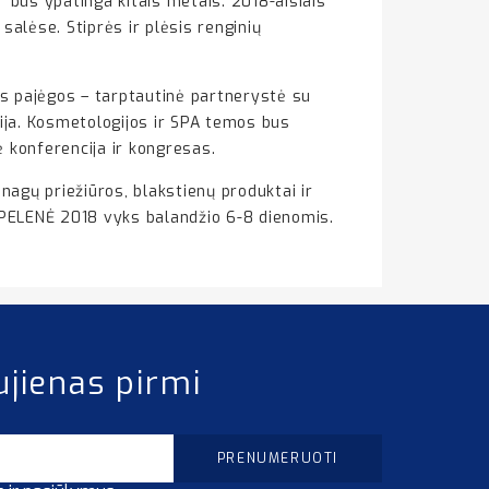
“ bus ypatinga kitais metais. 2018-aisiais
salėse. Stiprės ir plėsis renginių
os pajėgos – tarptautinė partnerystė su
ija. Kosmetologijos ir SPA temos bus
 konferencija ir kongresas.
nagų priežiūros, blakstienų produktai ir
a PELENĖ 2018 vyks balandžio 6-8 dienomis.
ujienas pirmi