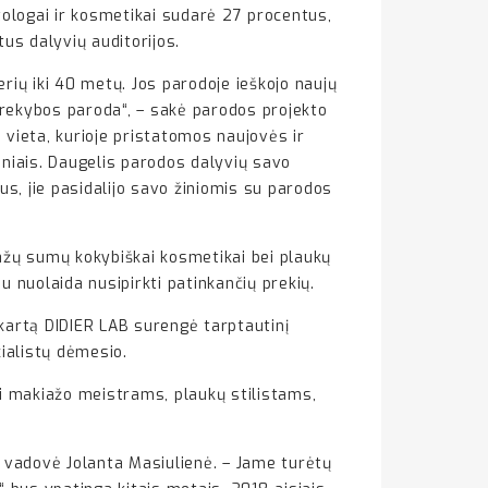
tologai ir kosmetikai sudarė 27 procentus,
us dalyvių auditorijos.
rių iki 40 metų. Jos parodoje ieškojo naujų
 prekybos paroda“, – sakė parodos projekto
 vieta, kurioje pristatomos naujovės ir
giniais. Daugelis parodos dalyvių savo
us, jie pasidalijo savo žiniomis su parodos
mažų sumų kokybiškai kosmetikai bei plaukų
 nuolaida nusipirkti patinkančių prekių.
kartą DIDIER LAB surengė tarptautinį
cialistų dėmesio.
ai makiažo meistrams, plaukų stilistams,
s vadovė Jolanta Masiulienė. – Jame turėtų