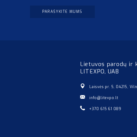
PARAŠYKITE MUMS
Lietuvos parodų ir 
LITEXPO, UAB
Laisvės pr. 5, 04215, Vil
info@litexpo.lt
+370 615 61 089