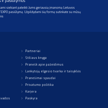
s ir pasiūlymus
mi siekiant pateikti Jums geriausią įmanomą Lietuvos
ITEXPO pasiūlymą. Užpildydami šią formą sutinkate su mūsų
mis
Partneriai
Stiliaus knyga
Pranešk apie pažeidimus
Lankytojų elgesio tvarka ir taisyklės
Pranešimai spaudai
Privatumo politika
Karjera
išvados
Paskyra