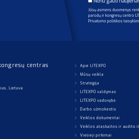
Noriu gauti naujiena
Jūsų asmens duomenys renka
parodų ir kongresų centro L
Privatumo politikos taisyklė
kongresų centras
Apie LITEXPO
Mūsų veikla
Strategija
nius, Lietuva
LITEXPO valdymas
LITEXPO vadovybė
Darbo užmokestis
Veiklos dokumentai
Veiklos ataskaitos ir audito 
Viešieji pirkimai