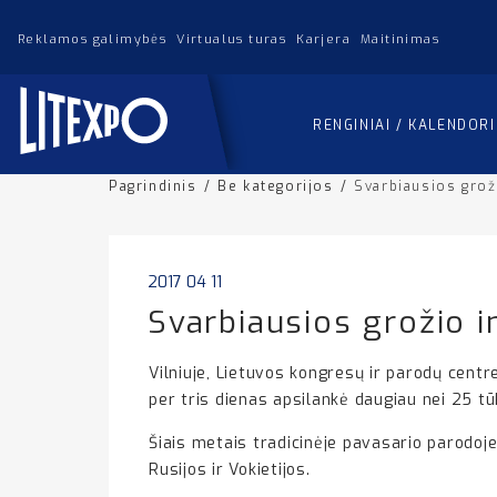
Reklamos galimybės
Virtualus turas
Karjera
Maitinimas
RENGINIAI / KALENDOR
Pagrindinis
/
Be kategorijos
/
Svarbiausios grož
2017 04 11
Svarbiausios grožio i
Vilniuje, Lietuvos kongresų ir parodų centr
per tris dienas apsilankė daugiau nei 25 tū
Šiais metais tradicinėje pavasario parodoje 
Rusijos ir Vokietijos.