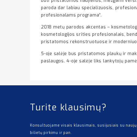
būti pristatomos naujienos, mezgami verslo 
paroda dar labiau specializuosis, profesion
profesionalams programa“.
2018 metų parodos akcentas – kosmetologij
kosmetologijos srities profesionalais, be
pristatomos rekonstruotuose ir moderniuos
5-oje salėje bus pristatomos plaukų ir maki
paslaugos. 4-oje salėje liks lankytojų pam
Turite klausimų?
Konsultuojame visais klausimais, susijusiais su naujų
bilietų pirkimu ir pan.