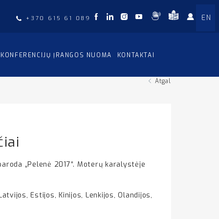
EN
+370 615 61 089
KONFERENCIJŲ ĮRANGOS NUOMA
KONTAKTAI
Atgal
iai
s paroda „Pelenė 2017“. Moterų karalystėje
vijos, Estijos, Kinijos, Lenkijos, Olandijos,