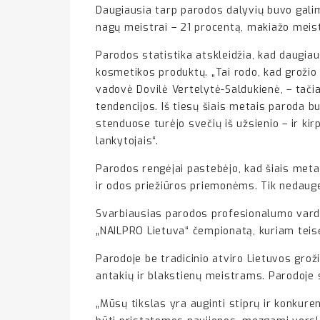
Daugiausia tarp parodos dalyvių buvo galim
nagų meistrai – 21 procentą, makiažo meistr
Parodos statistika atskleidžia, kad daugiau
kosmetikos produktų. „Tai rodo, kad grožio 
vadovė Dovilė Vertelytė-Saldukienė, – tači
tendencijos. Iš tiesų šiais metais paroda b
stenduose turėjo svečių iš užsienio – ir ki
lankytojais“.
Parodos rengėjai pastebėjo, kad šiais meta
ir odos priežiūros priemonėms. Tik nedaugel
Svarbiausias parodos profesionalumo vardik
„NAILPRO Lietuva“ čempionatą, kuriam teisėj
Parodoje be tradicinio atviro Lietuvos gro
antakių ir blakstienų meistrams. Parodoje s
„Mūsų tikslas yra auginti stiprų ir konkur