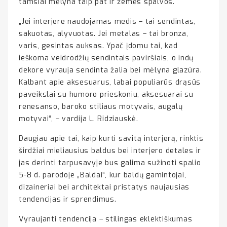
tamsiai mėlyna taip pat ir žemės spalvos.
„Jei interjere naudojamas medis – tai sendintas,
sakuotas, alyvuotas. Jei metalas – tai bronza,
varis, gesintas auksas. Ypač įdomu tai, kad
ieškoma veidrodžių sendintais paviršiais, o indų
dekore vyrauja sendinta žalia bei mėlyna glazūra.
Kalbant apie aksesuarus, labai populiarūs drąsūs
paveikslai su humoro prieskoniu, aksesuarai su
renesanso, baroko stiliaus motyvais, augalų
motyvai“, – vardija L. Ridziauskė.
Daugiau apie tai, kaip kurti savitą interjerą, rinktis
širdžiai mieliausius baldus bei interjero detales ir
jas derinti tarpusavyje bus galima sužinoti spalio
5-8 d. parodoje „Baldai“, kur baldų gamintojai,
dizaineriai bei architektai pristatys naujausias
tendencijas ir sprendimus.
Vyraujanti tendencija – stilingas eklektiškumas