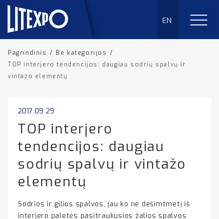
EN
Pagrindinis
/
Be kategorijos
/
TOP interjero tendencijos: daugiau sodrių spalvų ir
vintažo elementų
2017 09 29
TOP interjero
tendencijos: daugiau
sodrių spalvų ir vintažo
elementų
Sodrios ir gilios spalvos, jau ko ne dešimtmetį iš
interjero paletės pasitraukusios žalios spalvos