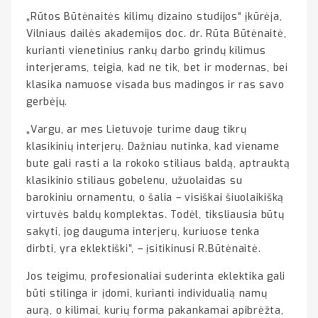
„Rūtos Būtėnaitės kilimų dizaino studijos“ įkūrėja,
Vilniaus dailės akademijos doc. dr. Rūta Būtėnaitė,
kurianti vienetinius rankų darbo grindų kilimus
interjerams, teigia, kad ne tik, bet ir modernas, bei
klasika namuose visada bus madingos ir ras savo
gerbėjų.
„Vargu, ar mes Lietuvoje turime daug tikrų
klasikinių interjerų. Dažniau nutinka, kad viename
bute gali rasti a la rokoko stiliaus baldą, aptrauktą
klasikinio stiliaus gobelenu, užuolaidas su
barokiniu ornamentu, o šalia – visiškai šiuolaikišką
virtuvės baldų komplektas. Todėl, tiksliausia būtų
sakyti, jog dauguma interjerų, kuriuose tenka
dirbti, yra eklektiški”, – įsitikinusi R.Būtėnaitė.
Jos teigimu, profesionaliai suderinta eklektika gali
būti stilinga ir įdomi, kurianti individualią namų
aurą, o kilimai, kurių forma pakankamai apibrėžta,