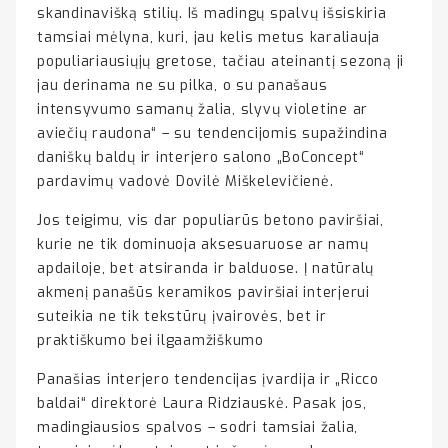
skandinavišką stilių. Iš madingų spalvų išsiskiria
tamsiai mėlyna, kuri, jau kelis metus karaliauja
populiariausiųjų gretose, tačiau ateinantį sezoną ji
jau derinama ne su pilka, o su panašaus
intensyvumo samanų žalia, slyvų violetine ar
aviečių raudona“ – su tendencijomis supažindina
daniškų baldų ir interjero salono „BoConcept“
pardavimų vadovė Dovilė Miškelevičienė.
Jos teigimu, vis dar populiarūs betono paviršiai,
kurie ne tik dominuoja aksesuaruose ar namų
apdailoje, bet atsiranda ir balduose. Į natūralų
akmenį panašūs keramikos paviršiai interjerui
suteikia ne tik tekstūrų įvairovės, bet ir
praktiškumo bei ilgaamžiškumo
Panašias interjero tendencijas įvardija ir „Ricco
baldai“ direktorė Laura Ridziauskė. Pasak jos,
madingiausios spalvos – sodri tamsiai žalia,