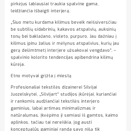
pirkėjus labiausiai traukia spalvine gama,
leidžiančia išbaigti interjerą.
„Šiuo metu kurdama kilimus beveik neišsiversčiau
be subtilių sidabrinių, kakavos atspalvių, auksinių
tonų bei baklažano, violeto, purpuro. Jau dažniau į
kilimus įpinu žalius ir mėlynus atspalvius, kurių jau
gerą dešimtmetį interjere užsakovai vengdavo”, –
spalvinio kolorito tendencijas apibendrina kilimų
kūrėja.
Etno motyvai grįžta į miestą
Profesionaliai tekstilės dizainerei Silvijai
Juozelskytei, „Silvijart“ studijos įkūrėjai, kuriančiai
ir rankomis audžiančiai tekstilės interjero
gaminius, labai artimas minimalizmas ir
natūralumas. Įkvėpimo ji semiasi iš gamtos, kaimo
aplinkos, tačiau tai nereiškia, jog austi
konceptualūs gaminiai randa savo nišą tik