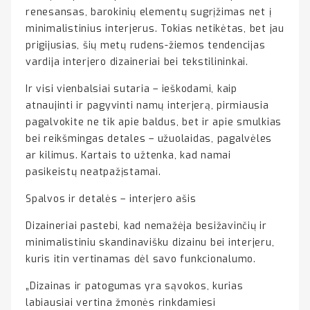
renesansas, barokinių elementų sugrįžimas net į
minimalistinius interjerus. Tokias netikėtas, bet jau
prigijusias, šių metų rudens-žiemos tendencijas
vardija interjero dizaineriai bei tekstilininkai.
Ir visi vienbalsiai sutaria – ieškodami, kaip
atnaujinti ir pagyvinti namų interjerą, pirmiausia
pagalvokite ne tik apie baldus, bet ir apie smulkias
bei reikšmingas detales – užuolaidas, pagalvėles
ar kilimus. Kartais to užtenka, kad namai
pasikeistų neatpažįstamai.
Spalvos ir detalės – interjero ašis
Dizaineriai pastebi, kad nemažėja besižavinčių ir
minimalistiniu skandinavišku dizainu bei interjeru,
kuris itin vertinamas dėl savo funkcionalumo.
„Dizainas ir patogumas yra sąvokos, kurias
labiausiai vertina žmonės rinkdamiesi