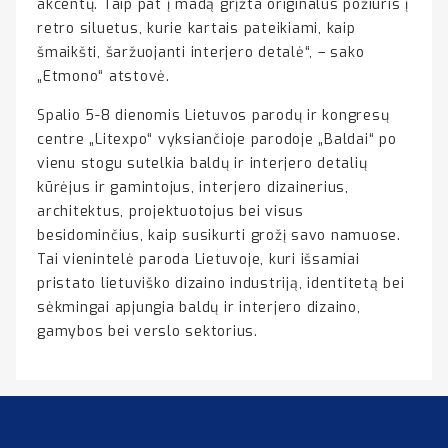
akcentų. Taip pat į madą grįžta originalus požiūris į
retro siluetus, kurie kartais pateikiami, kaip
šmaikšti, šaržuojanti interjero detalė“, – sako
„Etmono“ atstovė.
Spalio 5-8 dienomis Lietuvos parodų ir kongresų
centre „Litexpo“ vyksiančioje parodoje „Baldai“ po
vienu stogu sutelkia baldų ir interjero detalių
kūrėjus ir gamintojus, interjero dizainerius,
architektus, projektuotojus bei visus
besidominčius, kaip susikurti grožį savo namuose.
Tai vienintelė paroda Lietuvoje, kuri išsamiai
pristato lietuviško dizaino industriją, identitetą bei
sėkmingai apjungia baldų ir interjero dizaino,
gamybos bei verslo sektorius.