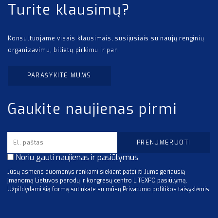
Turite klausimų?
Konsultuojame visais klausimais, susijusiais su naujų renginių
organizavimu, bilietų pirkimu ir pan.
PARAŠYKITE MUMS
Gaukite naujienas pirmi
Noriu gauti naujienas ir pasiūlymus
Jūsų asmens duomenys renkami siekiant pateikti Jums geriausią
įmanomą Lietuvos parodų ir kongresų centro LITEXPO pasiūlymą.
Užpildydami šią formą sutinkate su mūsų Privatumo politikos taisyklėmis