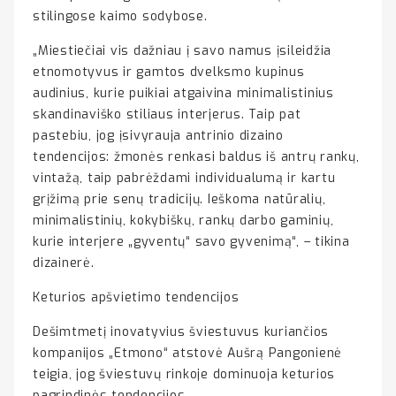
stilingose kaimo sodybose.
„Miestiečiai vis dažniau į savo namus įsileidžia
etnomotyvus ir gamtos dvelksmo kupinus
audinius, kurie puikiai atgaivina minimalistinius
skandinaviško stiliaus interjerus. Taip pat
pastebiu, jog įsivyrauja antrinio dizaino
tendencijos: žmonės renkasi baldus iš antrų rankų,
vintažą, taip pabrėždami individualumą ir kartu
grįžimą prie senų tradicijų. Ieškoma natūralių,
minimalistinių, kokybiškų, rankų darbo gaminių,
kurie interjere „gyventų“ savo gyvenimą“, – tikina
dizainerė.
Keturios apšvietimo tendencijos
Dešimtmetį inovatyvius šviestuvus kuriančios
kompanijos „Etmono“ atstovė Aušrą Pangonienė
teigia, jog šviestuvų rinkoje dominuoja keturios
pagrindinės tendencijos.