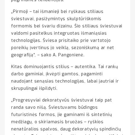
„Pirmoji – tai išmanieji bei ryškaus stiliaus
šviestuvai, pasižymintys skulptūriškomis
formomis bei švariu dizainu. Šio stiliaus šviestuvai
valdomi pasitelkus integruotas išmaniąsias
technologijas. Šviesa prisitaiko prie vartotojo
poreikių įvertinus jo veiklą, sezoniškumą ar net
geografiją“, – sako A. Pangonienė.
Kitas dominuojantis stilius – autentika. Tai rankų
darbo gaminiai, įkvėpti gamtos, pagaminti
naudojant senąsias technologijas, labai jautriai ir
skrupulingai išpildyti.
„Progresyviai dekoratyvūs šviestuvai taip pat
randa savo nišą. Šviestuvams būdingos
futuristinės formos, jie gaminami iš sintetinių
medžiagų, o skiriamasis bruožas – ryškios
nenatūralios spalvos, daug dekoratyvių spindinčių