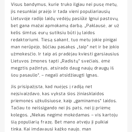
Visus bandymus, kurie truko ilgiau nei pusę metų,
jis nesunkiai praėjo ir tada vieni populiariausių
Lietuvoje radijo laidų vedėjų pasiūlė Ignui pastovų,
bet gana mažai apmokamą darbą. „Paklausė, ar už
kelis šimtus eurų sutiksiu būti jų laidos
redaktoriumi. Tiesą sakant, tuo metu jokie pinigai
man nerūpėjo, būčiau pasakęs „taip“ net ir be jokio
užmokesčio. Ir taip aš pradėjau kviesti garsiausius
Lietuvos žmones tapti „Radistų“ svečiais, ėmė
megztis pažintys, atsirado daug naujų draugų iš
šou pasaulio“, – negali atsidžiaugti Ignas.
Jis prisipažįsta, kad nuėjęs į radiją net
neįsivaizdavo, kas vyksta šios žiniasklaidos
priemonės užkulisiuose, kaip „gaminamos“ laidos.
Tačiau to neišsigando nei jis pats, nei jį priėmę
kolegos. „Niekas negimė mokėdamas – vis kartoju
šią populiarią frazę. Bet mano atveju ji puikiai
tinka. Kai imdavausi kažko naujo, man