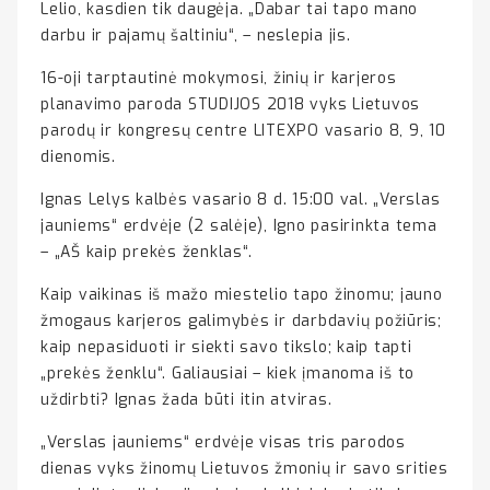
Lelio, kasdien tik daugėja. „Dabar tai tapo mano
darbu ir pajamų šaltiniu“, – neslepia jis.
16-oji tarptautinė mokymosi, žinių ir karjeros
planavimo paroda STUDIJOS 2018 vyks Lietuvos
parodų ir kongresų centre LITEXPO vasario 8, 9, 10
dienomis.
Ignas Lelys kalbės vasario 8 d. 15:00 val. „Verslas
jauniems“ erdvėje (2 salėje), Igno pasirinkta tema
– „AŠ kaip prekės ženklas“.
Kaip vaikinas iš mažo miestelio tapo žinomu; jauno
žmogaus karjeros galimybės ir darbdavių požiūris;
kaip nepasiduoti ir siekti savo tikslo; kaip tapti
„prekės ženklu“. Galiausiai – kiek įmanoma iš to
uždirbti? Ignas žada būti itin atviras.
„Verslas jauniems“ erdvėje visas tris parodos
dienas vyks žinomų Lietuvos žmonių ir savo srities