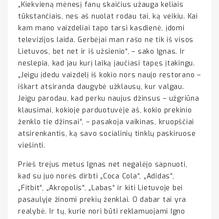
„Kiekvieną mėnesį fanų skaičius užauga keliais
tūkstančiais, nes aš nuolat rodau tai, ką veikiu. Kai
kam mano vaizdeliai tapo tarsi kasdienė, įdomi
televizijos laida. Gerbėjai man rašo ne tik iš visos
Lietuvos, bet net ir iš užsienio“, – sako Ignas. Ir
neslepia, kad jau kurį laiką jaučiasi tapęs įtakingu.
„Jeigu įdedu vaizdelį iš kokio nors naujo restorano –
iškart atsiranda daugybė užklausų, kur valgau.
Jeigu parodau, kad perku naujus džinsus – užgriūna
klausimai, kokioje parduotuvėje aš, kokio prekinio
ženklo tie džinsai“, – pasakoja vaikinas, kruopščiai
atsirenkantis, ką savo socialinių tinklų paskiruose
viešinti.
Prieš trejus metus Ignas net negalėjo sapnuoti,
kad su juo norės dirbti „Coca Cola“, „Adidas“,
„Fitbit“, „Akropolis“, „Labas“ ir kiti Lietuvoje bei
pasaulyje žinomi prekių ženklai. O dabar tai yra
realybė. Ir tų, kurie nori būti reklamuojami Igno