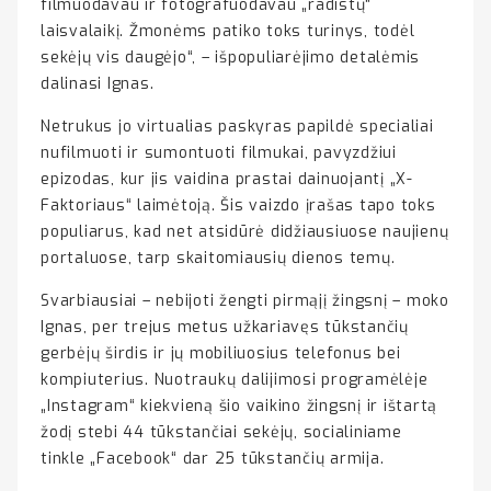
filmuodavau ir fotografuodavau „radistų“
laisvalaikį. Žmonėms patiko toks turinys, todėl
sekėjų vis daugėjo“, – išpopuliarėjimo detalėmis
dalinasi Ignas.
Netrukus jo virtualias paskyras papildė specialiai
nufilmuoti ir sumontuoti filmukai, pavyzdžiui
epizodas, kur jis vaidina prastai dainuojantį „X-
Faktoriaus“ laimėtoją. Šis vaizdo įrašas tapo toks
populiarus, kad net atsidūrė didžiausiuose naujienų
portaluose, tarp skaitomiausių dienos temų.
Svarbiausiai – nebijoti žengti pirmąjį žingsnį – moko
Ignas, per trejus metus užkariavęs tūkstančių
gerbėjų širdis ir jų mobiliuosius telefonus bei
kompiuterius. Nuotraukų dalijimosi programėlėje
„Instagram“ kiekvieną šio vaikino žingsnį ir ištartą
žodį stebi 44 tūkstančiai sekėjų, socialiniame
tinkle „Facebook“ dar 25 tūkstančių armija.