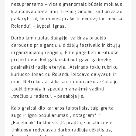
nesuprantamo – visais įmanomais būdais mokiausi,
klausdavau patarimų. Tiesiog žinojau, kad privalau
padaryti tai, ko manęs prašė. Ir nenuvyliau Jono su
Rolandu“, – šypteli Ignas.
Darbo jam nuolat daugėjo, vaikinas pradėjo
darbuotis prie garsiųjų didžėjų festivalio ir kitų jų
organizuojamų renginių. Ėmė pagelbėti ir kituose
projektuose. Kol galiausiai net gavo galimybę
pasireikšti radijo eteryje. „Atsirado tokių rubrikų,
kuriuose Jonas su Rolandu leisdavo dalyvauti ir
man. Netrukus atsidūriau ir nuotraukose šalia jų,
todėl žmonės ir spauda mane ėmė vadinti
„trečiuoju radistu“, – pasakoja jis.
Kaip greitai kilo karjeros laipteliais, taip greitai
augo ir Igno populiarumas „Instagram“ ir
„Facebook“ tinkluose. „Iš pradžių socialiniuose
tinkluose rodydavau darbo radijuje užkulisius,