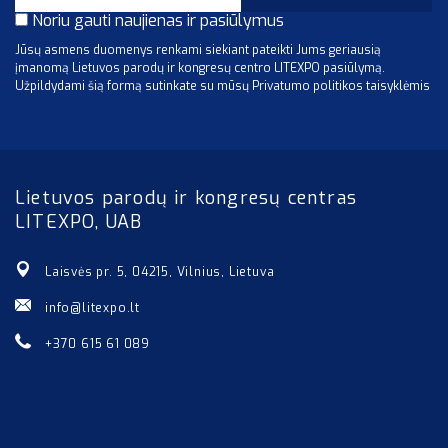
Noriu gauti naujienas ir pasiūlymus
Jūsų asmens duomenys renkami siekiant pateikti Jums geriausią
įmanomą Lietuvos parodų ir kongresų centro LITEXPO pasiūlymą.
Užpildydami šią formą sutinkate su mūsų Privatumo politikos taisyklėmis
Lietuvos parodų ir kongresų centras
LITEXPO, UAB
Laisvės pr. 5, 04215, Vilnius, Lietuva
info@litexpo.lt
+370 615 61 089