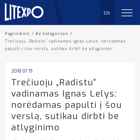
EN
Pagrindinis
/
Be kategorijos
/
Trečiuoju „Radistu“ vadinamas Ignas Lelys: norėdamas
papulti į šou verslą, sutikau dirbti be atlyginimo
2018 01 19
Trečiuoju „Radistu“
vadinamas Ignas Lelys:
norėdamas papulti į šou
verslą, sutikau dirbti be
atlyginimo