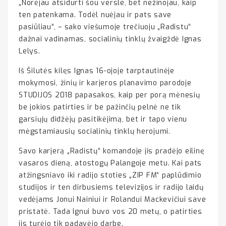
„Norėjau atsidurti šou versle, bet nežinojau, kaip
ten patenkama. Todėl nuėjau ir pats save
pasiūliau“, – sako viešumoje trečiuoju „Radistu“
dažnai vadinamas, socialinių tinklų žvaigždė Ignas
Lelys.
Iš Šilutės kilęs Ignas 16-ojoje tarptautinėje
mokymosi, žinių ir karjeros planavimo parodoje
STUDIJOS 2018 papasakos, kaip per porą mėnesių
be jokios patirties ir be pažinčių pelnė ne tik
garsiųjų didžėjų pasitikėjimą, bet ir tapo vienu
mėgstamiausių socialinių tinklų herojumi.
Savo karjerą „Radistų“ komandoje jis pradėjo eilinę
vasaros dieną, atostogų Palangoje metu. Kai pats
atžingsniavo iki radijo stoties „ZIP FM“ paplūdimio
studijos ir ten dirbusiems televizijos ir radijo laidų
vedėjams Jonui Nainiui ir Rolandui Mackevičiui save
pristatė. Tada Ignui buvo vos 20 metų, o patirties
jis turėjo tik padavėjo darbe.