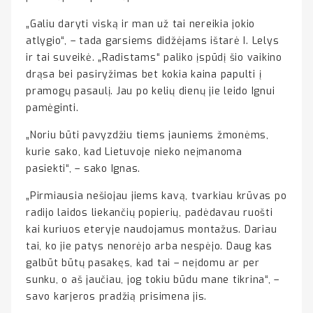
„Galiu daryti viską ir man už tai nereikia jokio
atlygio“, – tada garsiems didžėjams ištarė I. Lelys
ir tai suveikė. „Radistams“ paliko įspūdį šio vaikino
drąsa bei pasiryžimas bet kokia kaina papulti į
pramogų pasaulį. Jau po kelių dienų jie leido Ignui
pamėginti.
„Noriu būti pavyzdžiu tiems jauniems žmonėms,
kurie sako, kad Lietuvoje nieko neįmanoma
pasiekti“, – sako Ignas.
„Pirmiausia nešiojau jiems kavą, tvarkiau krūvas po
radijo laidos liekančių popierių, padėdavau ruošti
kai kuriuos eteryje naudojamus montažus. Dariau
tai, ko jie patys nenorėjo arba nespėjo. Daug kas
galbūt būtų pasakęs, kad tai – neįdomu ar per
sunku, o aš jaučiau, jog tokiu būdu mane tikrina“, –
savo karjeros pradžią prisimena jis.