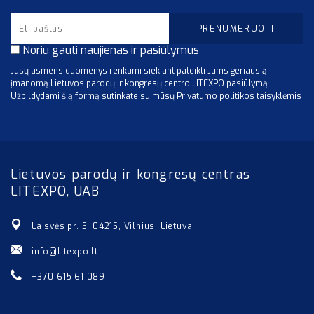
Noriu gauti naujienas ir pasiūlymus
Jūsų asmens duomenys renkami siekiant pateikti Jums geriausią
įmanomą Lietuvos parodų ir kongresų centro LITEXPO pasiūlymą.
Užpildydami šią formą sutinkate su mūsų Privatumo politikos taisyklėmis
Lietuvos parodų ir kongresų centras
LITEXPO, UAB
Laisvės pr. 5, 04215, Vilnius, Lietuva
info@litexpo.lt
+370 615 61 089