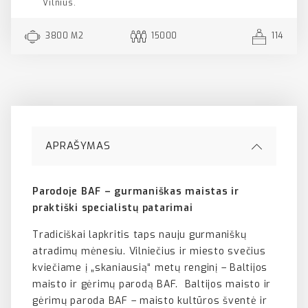
Vilnius.
3800 M2
15000
114
APRAŠYMAS
Parodoje BAF – gurmaniškas maistas ir
praktiški specialistų patarimai
Tradiciškai lapkritis taps nauju gurmaniškų
atradimų mėnesiu. Vilniečius ir miesto svečius
kviečiame į „skaniausią“ metų renginį – Baltijos
maisto ir gėrimų parodą BAF. Baltijos maisto ir
gėrimų paroda BAF – maisto kultūros šventė ir