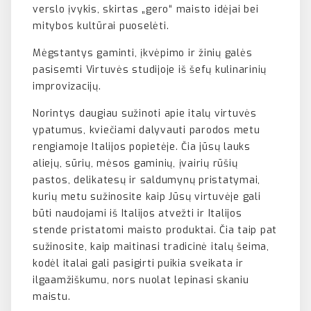
verslo įvykis, skirtas „gero“ maisto idėjai bei
mitybos kultūrai puoselėti.
Mėgstantys gaminti, įkvėpimo ir žinių galės
pasisemti Virtuvės studijoje iš šefų kulinarinių
improvizacijų.
Norintys daugiau sužinoti apie italų virtuvės
ypatumus, kviečiami dalyvauti parodos metu
rengiamoje Italijos popietėje. Čia jūsų lauks
aliejų, sūrių, mėsos gaminių, įvairių rūšių
pastos, delikatesų ir saldumynų pristatymai,
kurių metu sužinosite kaip Jūsų virtuvėje gali
būti naudojami iš Italijos atvežti ir Italijos
stende pristatomi maisto produktai. Čia taip pat
sužinosite, kaip maitinasi tradicinė italų šeima,
kodėl italai gali pasigirti puikia sveikata ir
ilgaamžiškumu, nors nuolat lepinasi skaniu
maistu.