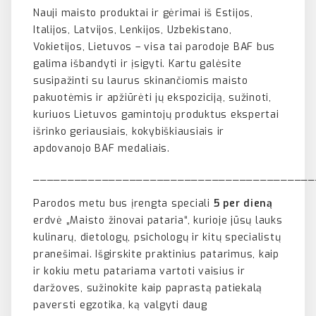
Nauji maisto produktai ir gėrimai iš Estijos,
Italijos, Latvijos, Lenkijos, Uzbekistano,
Vokietijos, Lietuvos – visa tai parodoje BAF bus
galima išbandyti ir įsigyti. Kartu galėsite
susipažinti su laurus skinančiomis maisto
pakuotėmis ir apžiūrėti jų ekspoziciją, sužinoti,
kuriuos Lietuvos gamintojų produktus ekspertai
išrinko geriausiais, kokybiškiausiais ir
apdovanojo BAF medaliais.
_________________________________________
Parodos metu bus įrengta speciali
5 per dieną
erdvė „Maisto žinovai pataria“, kurioje jūsų lauks
kulinarų, dietologų, psichologų ir kitų specialistų
pranešimai. Išgirskite praktinius patarimus, kaip
ir kokiu metu patariama vartoti vaisius ir
daržoves, sužinokite kaip paprastą patiekalą
paversti egzotika, ką valgyti daug