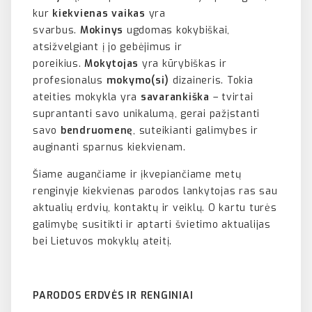
kur
kiekvienas vaikas
yra
svarbus.
Mokinys
ugdomas kokybiškai,
atsižvelgiant į jo gebėjimus ir
poreikius.
Mokytojas
yra kūrybiškas ir
profesionalus
mokymo(si)
dizaineris. Tokia
ateities mokykla yra
savarankiška
– tvirtai
suprantanti savo unikalumą, gerai pažįstanti
savo
bendruomenę
, suteikianti galimybes ir
auginanti sparnus kiekvienam.
Šiame augančiame ir įkvepiančiame metų
renginyje kiekvienas parodos lankytojas ras sau
aktualių erdvių, kontaktų ir veiklų. O kartu turės
galimybę susitikti ir aptarti švietimo aktualijas
bei Lietuvos mokyklų ateitį.
PARODOS ERDVĖS IR RENGINIAI