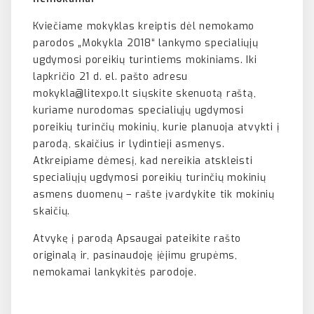
Kviečiame mokyklas kreiptis dėl nemokamo
parodos „Mokykla 2018“ lankymo specialiųjų
ugdymosi poreikių turintiems mokiniams. Iki
lapkričio 21 d. el. pašto adresu
mokykla@litexpo.lt siųskite skenuotą raštą,
kuriame nurodomas specialiųjų ugdymosi
poreikių turinčių mokinių, kurie planuoja atvykti į
parodą, skaičius ir lydintieji asmenys.
Atkreipiame dėmesį, kad nereikia atskleisti
specialiųjų ugdymosi poreikių turinčių mokinių
asmens duomenų – rašte įvardykite tik mokinių
skaičių.
Atvykę į parodą Apsaugai pateikite rašto
originalą ir, pasinaudoję įėjimu grupėms,
nemokamai lankykitės parodoje.