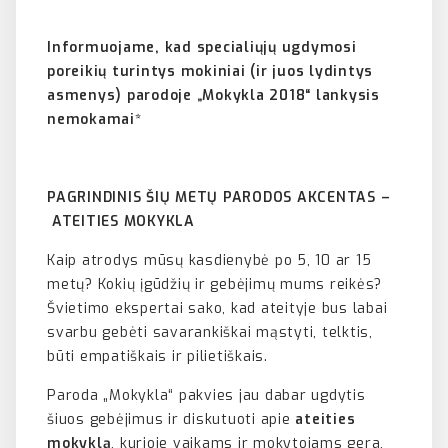
Informuojame, kad specialiųjų ugdymosi
poreikių turintys mokiniai (ir juos lydintys
asmenys) parodoje „Mokykla 2018“ lankysis
nemokamai*
PAGRINDINIS ŠIŲ METŲ PARODOS AKCENTAS –
ATEITIES MOKYKLA
Kaip atrodys mūsų kasdienybė po 5, 10 ar 15
metų? Kokių įgūdžių ir gebėjimų mums reikės?
Švietimo ekspertai sako, kad ateityje bus labai
svarbu gebėti savarankiškai mąstyti, telktis,
būti empatiškais ir pilietiškais.
Paroda „Mokykla“ pakvies jau dabar ugdytis
šiuos gebėjimus ir diskutuoti apie
ateities
mokyklą
, kurioje vaikams ir mokytojams gera,