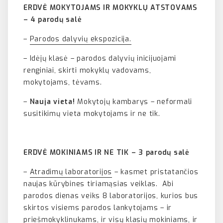
ERDVĖ MOKYTOJAMS IR MOKYKLŲ ATSTOVAMS
– 4 parodų salė
–
Parodos dalyvių ekspozicija.
– Idėjų klasė – parodos dalyvių inicijuojami
renginiai, skirti mokyklų vadovams,
mokytojams, tėvams.
–
Nauja vieta!
Mokytojų kambarys – neformali
susitikimų vieta mokytojams ir ne tik.
ERDVĖ MOKINIAMS IR NE TIK – 3 parodų salė
–
Atradimų laboratorijos
– kasmet pristatančios
naujas kūrybines tiriamąsias veiklas. Abi
parodos dienas veiks 8 laboratorijos, kurios bus
skirtos visiems parodos lankytojams – ir
priešmokyklinukams, ir visų klasių mokiniams, ir