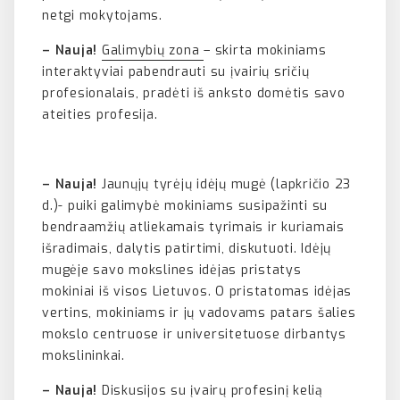
netgi mokytojams.
– Nauja!
Galimybių zona
– skirta mokiniams
interaktyviai pabendrauti su įvairių sričių
profesionalais, pradėti iš anksto domėtis savo
ateities profesija.
– Nauja!
Jaunųjų tyrėjų idėjų mugė (lapkričio 23
d.)- puiki galimybė mokiniams susipažinti su
bendraamžių atliekamais tyrimais ir kuriamais
išradimais, dalytis patirtimi, diskutuoti. Idėjų
mugėje savo mokslines idėjas pristatys
mokiniai iš visos Lietuvos. O pristatomas idėjas
vertins, mokiniams ir jų vadovams patars šalies
mokslo centruose ir universitetuose dirbantys
mokslininkai.
– Nauja!
Diskusijos su įvairų profesinį kelią