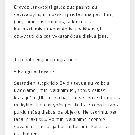
Erdvės lankytojai galės susipažinti su
savivaldybių ir mokyklų pristatoma patirtimi,
įdiegtomis sistemomis, sukurtomis
konkrečiomis priemonėmis, jas išbandyti;
dalyvauti čia pat vykstančiose diskusijose.
Taip pat renginių programoje:
– Renginiai tėvams.
Šeštadienį (lapkričio 24 d.) tėvus su vaikais
kviečiame į mini vaidinimus
„Kitoks vaikas
klasėje“
ir
„Ultra tėveliai“
. Juose reali situacija iš
mokyklos kasdienybės persikels į sceną ir taps
puikiu mūsų diskusijos objektu. Ne teoriniu, bet
labai praktišku. Po mini vaidinimo scenoje
suvaidinta situacija bus aptariama kartu su
psichologe.