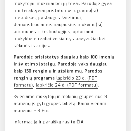
mokytojai, mokiniai bei jų tėvai. Parodoje gyvai
ir interaktyviai pristatomos ugdymo(si)
metodikos, paslaugos švietimui,
demonstruojamos naujausios mokymo(si)
priemonės ir technologijos, aptariami
mokyklose realiai veikiantys pavyzdžiai bei
sėkmės istorijos.
Parodoje prisistatys daugiau kaip 100 įmonių
ir švietimo įstaigų.
Parodoje vyks daugiau
kaip 150 renginių ir užsiėmimų. Parodos
renginių programa
lapkričio 23 d. (PDF
formatu)
,
lapkričio 24 d. (PDF formatu)
.
Kviečiame mokytojų ir mokinių grupes nuo 8
asmenų įsigyti grupės bilietą. Kaina vienam
asmeniui – 3 Eur.
Informaciją ir paraišką rasite
ČIA