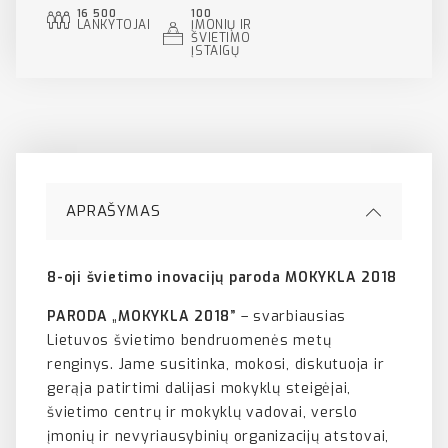
16 500
100
LANKYTOJAI
ĮMONIŲ IR
ŠVIETIMO
ĮSTAIGŲ
APRAŠYMAS
8-oji švietimo inovacijų
paroda MOKYKLA 2018
PARODA
„
MOKYKLA 2018”
– svarbiausias
Lietuvos švietimo bendruomenės metų
renginys. Jame susitinka, mokosi, diskutuoja ir
gerąja patirtimi dalijasi mokyklų steigėjai,
švietimo centrų ir mokyklų vadovai, verslo
įmonių ir nevyriausybinių organizacijų atstovai,