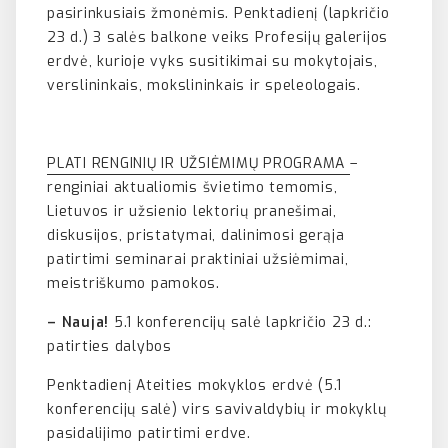
pasirinkusiais žmonėmis. Penktadienį (lapkričio
23 d.) 3 salės balkone veiks Profesijų galerijos
erdvė, kurioje vyks susitikimai su mokytojais,
verslininkais, mokslininkais ir speleologais.
PLATI RENGINIŲ IR UŽSIĖMIMŲ PROGRAMA
–
renginiai aktualiomis švietimo temomis,
Lietuvos ir užsienio lektorių pranešimai,
diskusijos, pristatymai, dalinimosi gerąja
patirtimi seminarai praktiniai užsiėmimai,
meistriškumo pamokos.
– Nauja!
5.1 konferencijų salė lapkričio 23 d.:
patirties dalybos
Penktadienį Ateities mokyklos erdvė (5.1
konferencijų salė) virs savivaldybių ir mokyklų
pasidalijimo patirtimi erdve.