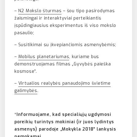
–
N2 Mokslo šturmas
– šou tipo pasirodymas
žaismingai ir interaktyviai perteikiantis
įspūdingiausius eksperimentus iš viso mokslo
pasaulio;
– Susitikimai su įkvepiančiomis asmenybėmis;
–
Mobilus planetariumas
, kuriame bus
demonstruojamas filmas „Gyvybės paieška
kosmose“.
–
Virtualios realybės panaudojimo švietime
galimybės
.
*Informuojame, kad specialiųjų ugdymosi
poreikių turintys mokiniai (ir juos lydintys
asmenys) parodoje „Mokykla 2018“ lankysis
nemokamai