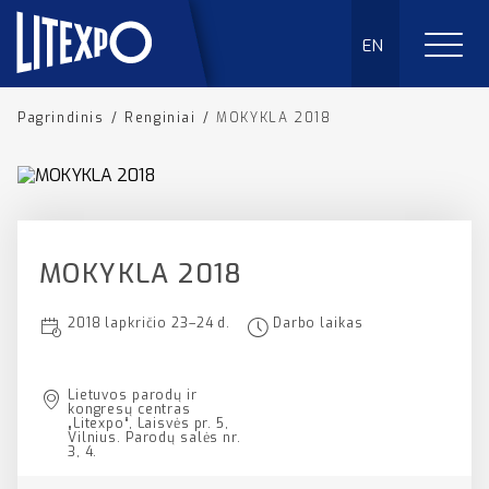
EN
Pagrindinis
/
Renginiai
/
MOKYKLA 2018
MOKYKLA 2018
2018 lapkričio 23–24 d.
Darbo laikas
Lietuvos parodų ir
kongresų centras
„Litexpo“, Laisvės pr. 5,
Vilnius. Parodų salės nr.
3, 4.