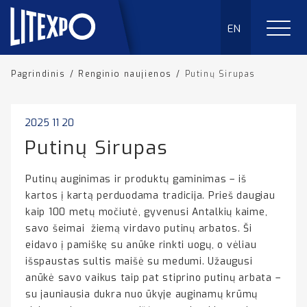
EN
Pagrindinis
/
Renginio naujienos
/
Putinų Sirupas
2025 11 20
Putinų Sirupas
Putinų auginimas ir produktų gaminimas – iš
kartos į kartą perduodama tradicija. Prieš daugiau
kaip 100 metų močiutė, gyvenusi Antalkių kaime,
savo šeimai žiemą virdavo putinų arbatos. Ši
eidavo į pamiškę su anūke rinkti uogų, o vėliau
išspaustas sultis maišė su medumi. Užaugusi
anūkė savo vaikus taip pat stiprino putinų arbata –
su jauniausia dukra nuo ūkyje auginamų krūmų