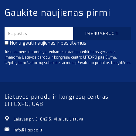
Gaukite naujienas pirmi
Noriu gauti naujienas ir pasiūlymus
Jūsų asmens duomenys renkami siekiant pateikti Jums geriausią
įmanomą Lietuvos parodų ir kongresų centro LITEXPO pasiūlymą.
Užpildydami šią formą sutinkate su mūsų Privatumo politikos taisyklėmis
Lietuvos parodų ir kongresų centras
LITEXPO, UAB
Laisvės pr. 5, 04215, Vilnius, Lietuva
info@litexpo.lt