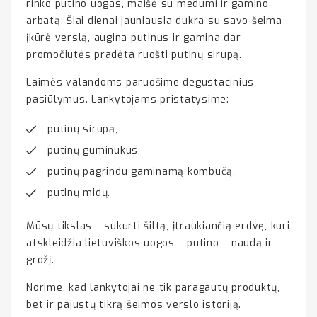
rinko putino uogas, maišė su medumi ir gamino
arbatą. Šiai dienai jauniausia dukra su savo šeima
įkūrė verslą, augina putinus ir gamina dar
promočiutės pradėta ruošti putinų sirupą.
Laimės valandoms paruošime degustacinius
pasiūlymus. Lankytojams pristatysime:
putinų sirupą,
putinų guminukus,
putinų pagrindu gaminamą kombučą,
putinų midų.
Mūsų tikslas – sukurti šiltą, įtraukiančią erdvę, kuri
atskleidžia lietuviškos uogos – putino – naudą ir
grožį.
Norime, kad lankytojai ne tik paragautų produktų,
bet ir pajustų tikrą šeimos verslo istoriją.