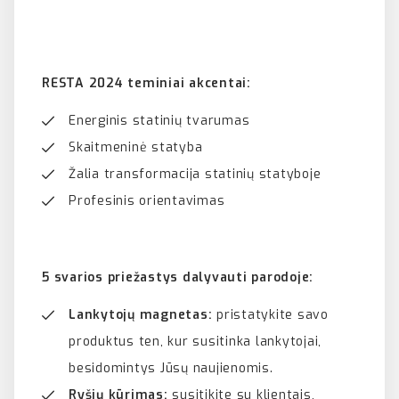
RESTA 2024 teminiai akcentai:
Energinis statinių tvarumas
Skaitmeninė statyba
Žalia transformacija statinių statyboje
Profesinis orientavimas
5 svarios priežastys dalyvauti parodoje:
Lankytojų magnetas:
pristatykite savo
produktus ten, kur susitinka lankytojai,
besidomintys Jūsų naujienomis.
Ryšių kūrimas:
susitikite su klientais,