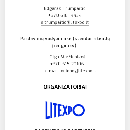
Edgaras Trumpaitis
+370 618 14434
e.trumpaitis@litexpo.lt
Pardavimų vadybininkė (stendai, stendų
įrengimas)
Olga Marčionienė
+370 615 20106
o.marcioniene@litexpo.lt
ORGANIZATORIAI