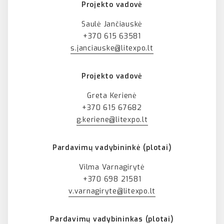
Projekto vadovė
Saulė Jančiauskė
+370 615 63581
s.janciauske@litexpo.lt
Projekto vadovė
Greta Kerienė
+370 615 67682
g.keriene@litexpo.lt
Pardavimų vadybininkė (plotai)
Vilma Varnagirytė
+370 698 21581
v.varnagiryte@litexpo.lt
Pardavimų vadybininkas (plotai)