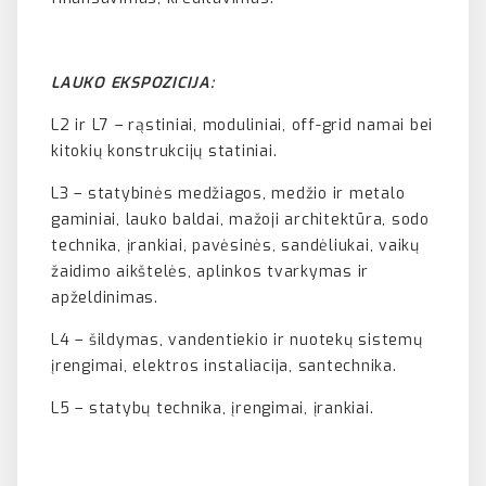
LAUKO EKSPOZICIJA:
L2 ir L7 – rąstiniai, moduliniai, off-grid namai bei
kitokių konstrukcijų statiniai.
L3 – statybinės medžiagos, medžio ir metalo
gaminiai, lauko baldai, mažoji architektūra, sodo
technika, įrankiai, pavėsinės, sandėliukai, vaikų
žaidimo aikštelės, aplinkos tvarkymas ir
apželdinimas.
L4 – šildymas, vandentiekio ir nuotekų sistemų
įrengimai, elektros instaliacija, santechnika.
L5 – statybų technika, įrengimai, įrankiai.