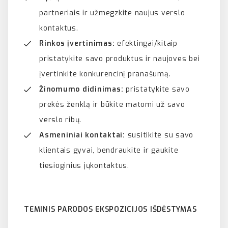
partneriais ir užmegzkite naujus verslo
kontaktus.
Rinkos įvertinimas:
efektingai/kitaip
pristatykite savo produktus ir naujoves bei
įvertinkite konkurencinį pranašumą.
Žinomumo didinimas:
pristatykite savo
prekės ženklą ir būkite matomi už savo
verslo ribų.
Asmeniniai kontaktai:
susitikite su savo
klientais gyvai, bendraukite ir gaukite
tiesioginius jųkontaktus.
TEMINIS PARODOS
EKSPOZICIJOS
IŠDĖSTYMAS