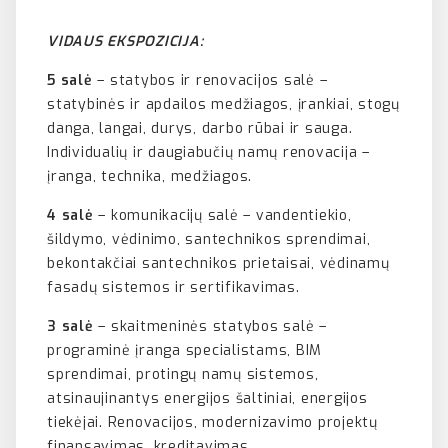
VIDAUS EKSPOZICIJA:
5 salė
– statybos ir renovacijos salė –
statybinės ir apdailos medžiagos, įrankiai, stogų
danga, langai, durys, darbo rūbai ir sauga.
Individualių ir daugiabučių namų renovacija –
įranga, technika, medžiagos.
4 salė
– komunikacijų salė – vandentiekio,
šildymo, vėdinimo, santechnikos sprendimai,
bekontakčiai santechnikos prietaisai, vėdinamų
fasadų sistemos ir sertifikavimas.
3 salė
– skaitmeninės statybos salė –
programinė įranga specialistams, BIM
sprendimai, protingų namų sistemos,
atsinaujinantys energijos šaltiniai, energijos
tiekėjai. Renovacijos, modernizavimo projektų
finansavimas, kreditavimas.