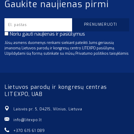
Gaukite naujienas pirmi
Noriu gauti naujienas ir pasiūlymus
Jūsų asmens duomenys renkami siekiant pateikti Jums geriausią
įmanomą Lietuvos parodų ir kongresų centro LITEXPO pasiūlymą.
Užpildydami šią formą sutinkate su mūsų Privatumo politikos taisyklėmis
Lietuvos parodų ir kongresų centras
LITEXPO, UAB
Laisvės pr. 5, 04215, Vilnius, Lietuva
info@litexpo.lt
+370 615 61 089