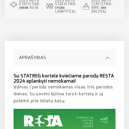
2023 METŲ
2023 METŲ
2023 METŲ
STATISTIKA:
STATISTIKA:
STATISTIKA:
𝟑𝟎𝟓𝟎𝟎 KV.M.
𝟏𝟗𝟐𝟖𝟎
VIRŠ 𝟑𝟎𝟎
LANKYTOJŲ
DALYVIŲ
APRAŠYMAS
Su STATREG kortele kviečiame parodą RESTA
2024 aplankyti nemokamai!
Įėjimas į parodą nemokamas visas tris parodos
dienas. Su savimi būtina turėti kortelę ir ją
pateikti prie bilietų kasų.